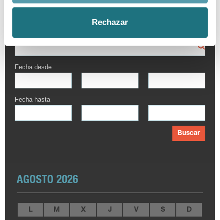
BUSCADOR AVANZADO
Rechazar
Por palabra
Fecha desde
Fecha hasta
Buscar
AGOSTO 2026
L
M
X
J
V
S
D