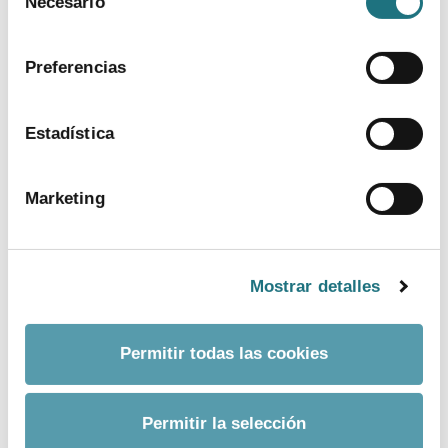
Necesario
de
política de cookies
.
consentimiento
Para más información
Preferencias
Departamento:
Comunicación Farmaindustria
Correo Electrónico:
prensa@farmaindustria.es
Estadística
Teléfono:
915 159 350
Web:
https://www.farmaindustria.es/web/prensa/
Marketing
Mostrar detalles
Permitir todas las cookies
Permitir la selección