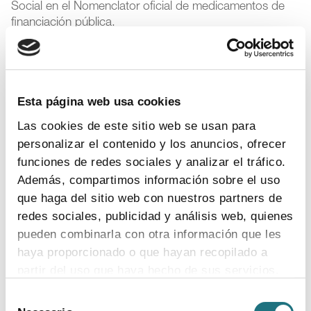
Social en el Nomenclator oficial de medicamentos de
financiación pública.
Por tanto, con esta Proposición de Ley se invaden
competencias que son exclusivas de la Administración
General del Estado, como es el caso de la legislación
Esta página web usa cookies
farmacéutica.
Las cookies de este sitio web se usan para
Finalmente, Farmaindustria lamenta que desde la
personalizar el contenido y los anuncios, ofrecer
Consejería de Sanidad por supuestos motivos
funciones de redes sociales y analizar el tráfico.
económicos se respalde una iniciativa que va a suponer
Además, compartimos información sobre el uso
una quiebra en el Sistema Nacional de Salud y un
que haga del sitio web con nuestros partners de
recorte en los derechos de los pacientes, tanto de los
redes sociales, publicidad y análisis web, quienes
que viven en Galicia como de aquellos que, estando
desplazados, deban recibir asistencia sanitaria en dicha
pueden combinarla con otra información que les
Comunidad.
haya proporcionado o que hayan recopilado a
partir del uso que haya hecho de sus servicios.
Legislación
,
Medicamentos
,
Pacientes
Selección
Para más información puede acceder a nuestra