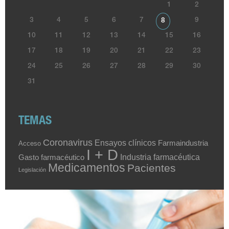
1
2
3
4
5
6
7
9
8
10
11
12
13
14
15
16
17
18
19
20
21
22
23
24
25
26
27
28
29
30
31
TEMAS
Coronavirus
Ensayos clínicos
Farmaindustria
Acceso
I + D
Industria farmacéutica
Gasto farmacéutico
Medicamentos
Pacientes
Legislación