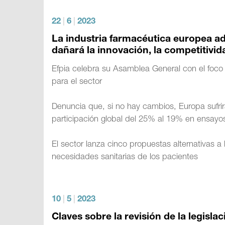
22
|
6
|
2023
La industria farmacéutica europea adv
dañará la innovación, la competitivid
Efpia celebra su Asamblea General con el foco
para el sector
Denuncia que, si no hay cambios, Europa sufrir
participación global del 25% al 19% en ensayos
El sector lanza cinco propuestas alternativas a
necesidades sanitarias de los pacientes
10
|
5
|
2023
Claves sobre la revisión de la legisl