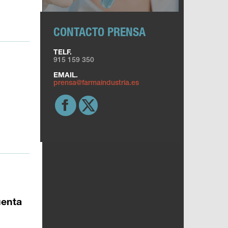
CONTACTO PRENSA
TELF.
915 159 350
EMAIL.
prensa@farmaindustria.es
uenta