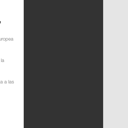
e
Europea
 la
a a las