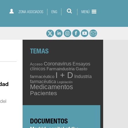
ZONA ASOCIADOS
ENG
MENÚ
TEMAS
Coronavirus
Ensayos
Acceso
clínicos
Gasto
Farmaindustria
I + D
Industria
farmacéutico
farmacéutica
Legislación
idad
Medicamentos
Pacientes
 del
DOCUMENTOS