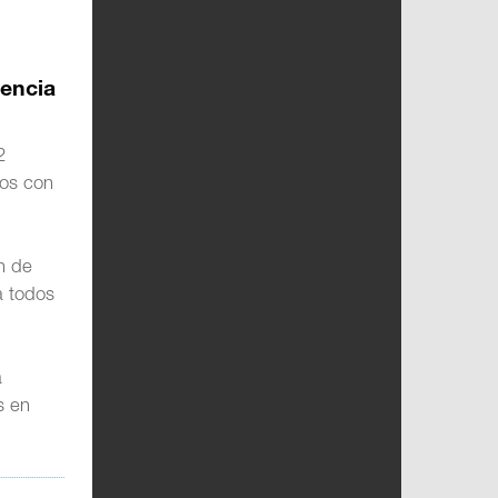
rencia
2
tos con
ón de
a todos
a
s en