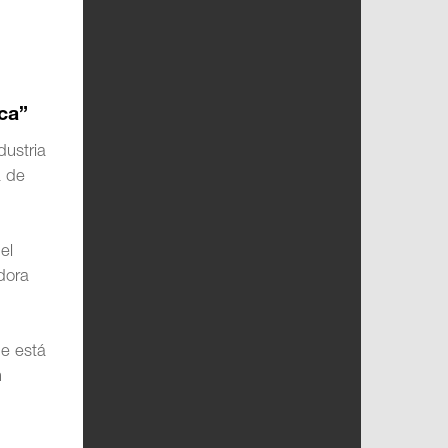
ca”
dustria
a de
el
dora
ue está
n