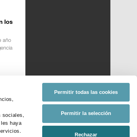
n los
e año
gencia
Permitir todas las cookies
ncios,
s
Permitir la selección
 sociales,
 les haya
ervicios.
Rechazar