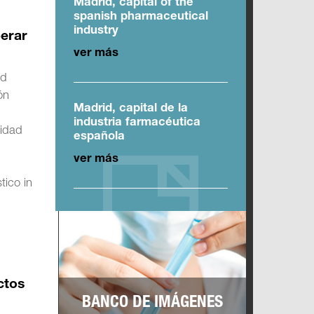
Madrid, capital of the
spanish pharmaceutical
industry
perar
ver más
ad
ón
Madrid, capital de la
industria farmacéutica
vidad
española
ver más
tico in
ctos
BANCO DE IMÁGENES