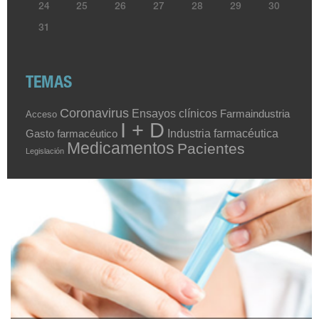
24
25
26
27
28
29
30
31
TEMAS
Coronavirus
Ensayos clínicos
Farmaindustria
Acceso
I + D
Industria farmacéutica
Gasto farmacéutico
Medicamentos
Pacientes
Legislación