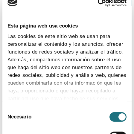
Cabe recordar que hasta 2009 las Administraciones
Esta página web usa cookies
estaban obligadas a pagar en 60 días, plazo que se ha
Las cookies de este sitio web se usan para
rebajado por Ley hasta los 30 días a partir de 2013.
personalizar el contenido y los anuncios, ofrecer
Para 2011 el plazo legal de pago es de 50 días. Esto
funciones de redes sociales y analizar el tráfico.
quiere decir que, con los plazos actuales, Galicia debe
hacer frente a intereses de demora (al 8% en el primer
Además, compartimos información sobre el uso
semestre de 2011) por una media de casi 4 meses.
que haga del sitio web con nuestros partners de
redes sociales, publicidad y análisis web, quienes
pueden combinarla con otra información que les
Deuda hospitalaria
,
Gasto hospitalario
,
Legislación
,
Medicamentos
haya proporcionado o que hayan recopilado a
partir del uso que haya hecho de sus servicios.
Selección
Para más información puede acceder a nuestra
Para más información
Necesario
de
política de cookies
.
consentimiento
Departamento:
Comunicación Farmaindustria