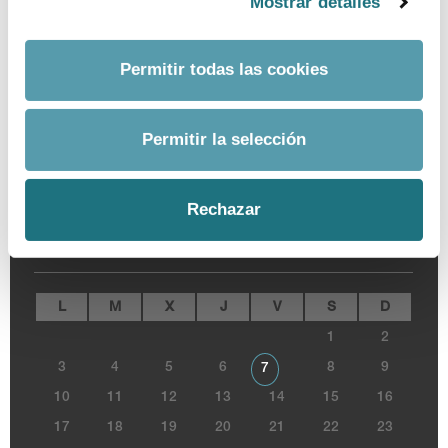
Mostrar detalles
Fecha desde
Permitir todas las cookies
Fecha hasta
Permitir la selección
Buscar
Rechazar
AGOSTO 2026
L
M
X
J
V
S
D
1
2
3
4
5
6
8
9
7
10
11
12
13
14
15
16
17
18
19
20
21
22
23