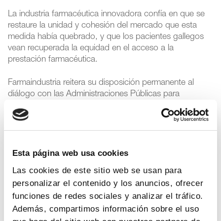
La industria farmacéutica innovadora confía en que se
restaure la unidad y cohesión del mercado que esta
medida había quebrado, y que los pacientes gallegos
vean recuperada la equidad en el acceso a la
prestación farmacéutica.
Farmaindustria reitera su disposición permanente al
diálogo con las Administraciones Públicas para
garantizar la sostenibilidad y cohesión del Sistema
Nacional de Salud.
Gasto farmacéutico
,
Legislación
Esta página web usa cookies
Las cookies de este sitio web se usan para
personalizar el contenido y los anuncios, ofrecer
Para más información
funciones de redes sociales y analizar el tráfico.
Además, compartimos información sobre el uso
Departamento:
Comunicación Farmaindustria