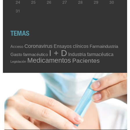
24
25
26
27
28
29
30
31
TEMAS
Coronavirus
Ensayos clínicos
Farmaindustria
Acceso
I + D
Industria farmacéutica
Gasto farmacéutico
Medicamentos
Pacientes
Legislación