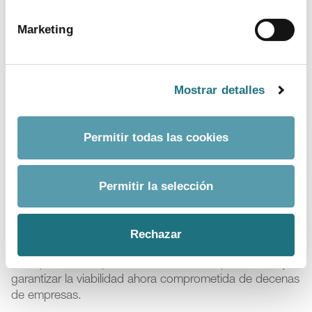
farmacéutico, que está sólidamente implantado en
nuestro país, que es líder en I+D (21,6% de la inversión
Marketing
industrial privada), que es el cuarto sector exportador
(9.200 M €, el 4,8% del total) y que es fuente de
empleo cualificado, indicadores todos ellos en la
actualidad en grave riesgo.
Mostrar detalles
Finalmente, Farmaindustria pone de manifiesto su
disposición a mantener un diálogo leal con el Ejecutivo
Permitir todas las cookies
que haga posible abordar una solución financiera para
la deuda sanitaria y fijar un objetivo realista de
contención del gasto farmacéutico público para los
Permitir la selección
próximos cuatro años vinculado a parámetros
macroeconómicos relevantes, para así, además, sacar
a la industria farmacéutica de la situación extrema y de
Rechazar
incertidumbre en la que se encuentra, y pueda volver al
sitio que le corresponde en la economía productiva, y
garantizar la viabilidad ahora comprometida de decenas
de empresas.