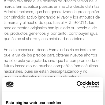
A todo ello añadió las políticas de discriminación de la
marca farmacéutica puestas en marcha desde distintas
Administraciones, que han generalizado la prescripción
por principio activo ignorando el valor y los atributos de
la marca y el hecho de que, tras el RDL 9/2011, los
medicamentos originales han igualado su precio al de
los productos genéricos y, por tanto, contribuyen igual
que éstos al ahorro y sostenibilidad del sistema.
En este escenario, desde Farmaindustria se insiste en
que la vía de los precios para obtener nuevos ahorros
no sólo está ya agotada, sino que ha comprometido el
futuro inmediato de muchas compañías farmacéuticas
nacionales, pues se están descapitalizando y no
generan suficientes recursos para afrontar las
inversiones en investigación e internacionalización que
requieren, y ha puesto en riesgo de deslocalización la
inversión tanto en plantas productivas como en I+D de
las compañías multinacionales en España, además de
Esta página web usa cookies
haber generado la pérdida de miles de puestos de