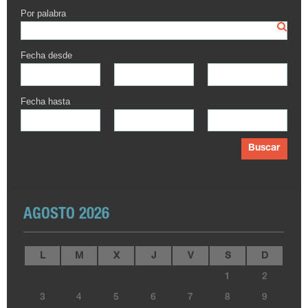
Por palabra
Fecha desde
Fecha hasta
Buscar
AGOSTO 2026
L
M
X
J
V
S
D
1
2
3
4
5
6
7
8
9