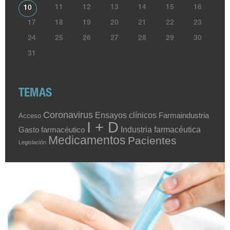
11
12
13
14
15
16
10
17
18
19
20
21
22
23
24
25
26
27
28
29
30
31
TEMAS
Coronavirus
Ensayos clínicos
Farmaindustria
Acceso
I + D
Industria farmacéutica
Gasto farmacéutico
Medicamentos
Pacientes
Legislación