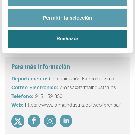
Administraciones pongan en marcha definitivamente
medidas específicas, adecuadas y eficaces
. “Un
estado moderno, resolutivo y eficaz no puede
Permitir la selección
permitirse otra cosa”, concluyen.
Rechazar
Deuda hospitalaria
,
Sanidad
Para más información
Departamento:
Comunicación Farmaindustria
Correo Electrónico:
prensa@farmaindustria.es
Teléfono:
915 159 350
Web:
https://www.farmaindustria.es/web/prensa/