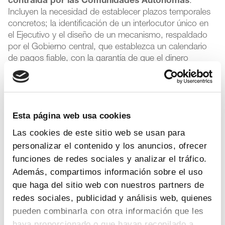
contraída por las Comunidades Autónomas
.
Incluyen la necesidad de establecer plazos temporales
concretos; la identificación de un interlocutor único en
el Ejecutivo y el diseño de un mecanismo, respaldado
por el Gobierno central, que establezca un calendario
de pagos fiable, con la garantía de que el dinero
efectivamente va a llegar a las empresas del sector.
2. Propuestas para evitar que la cuantía de la
deuda siga creciendo
. Con ese objetivo, se propone
Esta página web usa cookies
establecer un marco que asegure la aprobación de
presupuestos realistas que eviten la infrafinanciación (en
Las cookies de este sitio web se usan para
2010 y 2011, los presupuestos autonómicos
personalizar el contenido y los anuncios, ofrecer
descendieron respectivamente un 8% y un 10% de
funciones de redes sociales y analizar el tráfico.
media frente al gasto real del año anterior), una gestión
Además, compartimos información sobre el uso
eficiente y racional de los presupuestos y una
que haga del sitio web con nuestros partners de
despolitización de la Sanidad, en la que la toma de
redes sociales, publicidad y análisis web, quienes
decisiones se base en motivos asistenciales y no
electorales, y cambios regulatorios que doten a las
pueden combinarla con otra información que les
empresas de protección jurídica en su actividad con las
haya proporcionado o que hayan recopilado a