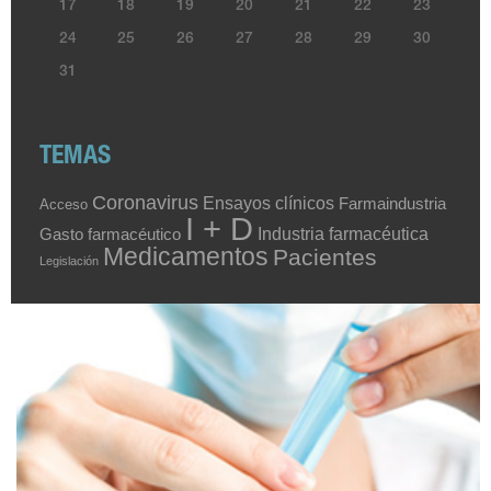
17
18
19
20
21
22
23
24
25
26
27
28
29
30
31
TEMAS
Coronavirus
Ensayos clínicos
Farmaindustria
Acceso
I + D
Industria farmacéutica
Gasto farmacéutico
Medicamentos
Pacientes
Legislación