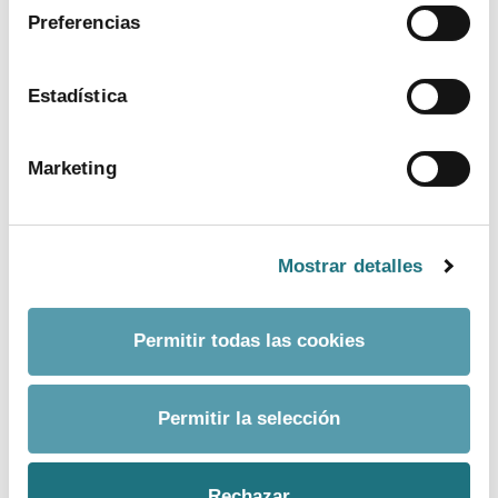
Departamento:
Comunicación Farmaindustria
Preferencias
Correo Electrónico:
prensa@farmaindustria.es
Teléfono:
915 159 350
Estadística
Web:
https://www.farmaindustria.es/web/prensa/
Marketing
Mostrar detalles
Permitir todas las cookies
Permitir la selección
BUSCADOR AVANZADO
Por palabra
Rechazar