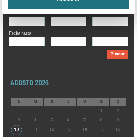
Fecha desde
Fecha hasta
Buscar
AGOSTO 2026
L
M
X
J
V
S
D
1
2
3
4
5
6
7
8
9
11
12
13
14
15
16
10