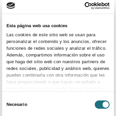
normalización de los pagos futuros
. Aunque aún es
pronto para valorarlo, parece que persisten los
problemas de liquidez de las comunidades, por lo que
Farmaindustria ha realizado una propuesta para acoger
Esta página web usa cookies
en el mecanismo de financiación, con los remanentes
existentes, las obligaciones pendientes de pago del
Las cookies de este sitio web se usan para
primer semestre de 2012.
Es de esperar que a partir
personalizar el contenido y los anuncios, ofrecer
de ahora el ritmo de pagos se normalice
, de
funciones de redes sociales y analizar el tráfico.
acuerdo con lo previsto en la recientemente aprobada
Además, compartimos información sobre el uso
Ley de Estabilidad Presupuestaria y la propia Ley de
que haga del sitio web con nuestros partners de
Lucha contra la Morosidad.
redes sociales, publicidad y análisis web, quienes
pueden combinarla con otra información que les
Deuda hospitalaria
,
Hospitales
,
Laboratorios
,
haya proporcionado o que hayan recopilado a
Legislación
,
Normativa
partir del uso que haya hecho de sus servicios.
Selección
Para más información puede acceder a nuestra
Necesario
de
Para más información
política de cookies
.
consentimiento