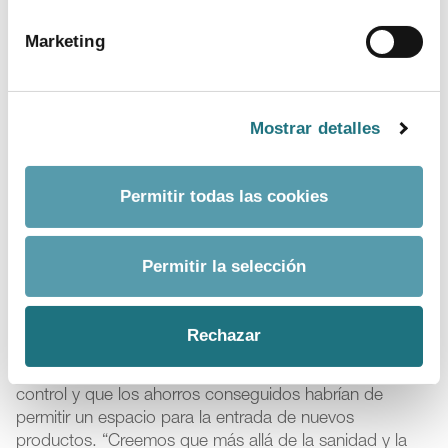
porcentaje se ha reducido hasta el 2,7%.
Marketing
Y en este escenario se refirió también a la fuerte
competencia generada en el mercado fuera de patente,
con el establecimiento de precios menores con una
actualización dinámica que consiguen elevados
Mostrar detalles
ahorros, y que ha hecho que, actualmente, dos de
cada tres recetas en España sea de medicamentos a
precio de genérico, segmento que representa un 40%
Permitir todas las cookies
del mercado total de fármacos, “uno de los mayores
porcentajes, si no el mayor, de la UE”.
Permitir la selección
Con todos estos indicadores, la presidenta de
Farmaindustria insistió en que el gasto farmacéutico en
España se encuentra actualmente bajo control y lo
Rechazar
seguirá estando en los próximos años, por lo que
defendió que ya no son necesarias nuevas medidas de
control y que los ahorros conseguidos habrían de
permitir un espacio para la entrada de nuevos
productos. “Creemos que más allá de la sanidad y la