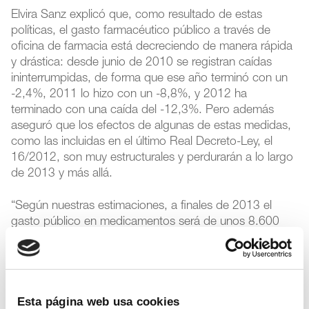
Elvira Sanz explicó que, como resultado de estas
políticas, el gasto farmacéutico público a través de
oficina de farmacia está decreciendo de manera rápida
y drástica: desde junio de 2010 se registran caídas
ininterrumpidas, de forma que ese año terminó con un
-2,4%, 2011 lo hizo con un -8,8%, y 2012 ha
terminado con una caída del -12,3%. Pero además
aseguró que los efectos de algunas de estas medidas,
como las incluidas en el último Real Decreto-Ley, el
16/2012, son muy estructurales y perdurarán a lo largo
de 2013 y más allá.
“Según nuestras estimaciones, a finales de 2013 el
gasto público en medicamentos será de unos 8.600
millones de euros, un 33% inferior al de mayo de 2010
—momento de máximo gasto anualizado en España—.
En 2013 el gasto farmacéutico será similar o menor al
de hace 10 años”, apostilló, agregando que este gasto
Esta página web usa cookies
anual de 8.600 millones de euros representará un