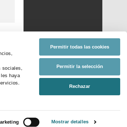
Permitir todas las cookies
ncios,
s
Permitir la selección
 sociales,
 les haya
ervicios.
Rechazar
Mostrar detalles
arketing