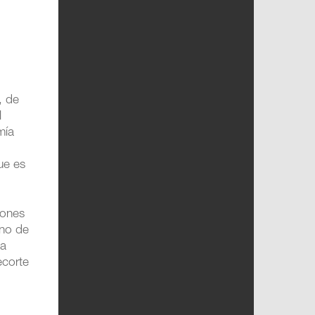
, de
l
mía
ue es
iones
eno de
ta
ecorte