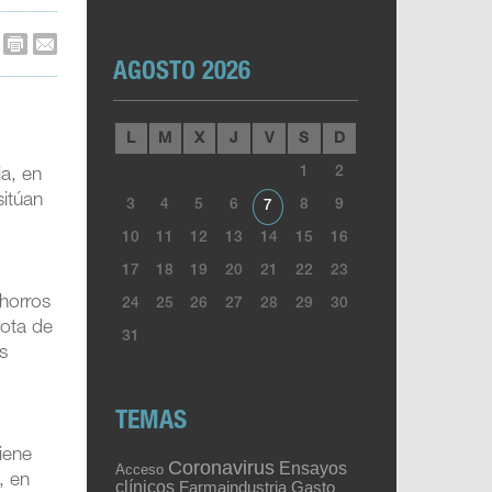
AGOSTO 2026
L
M
X
J
V
S
D
1
2
a, en
sitúan
3
4
5
6
8
9
7
10
11
12
13
14
15
16
17
18
19
20
21
22
23
horros
24
25
26
27
28
29
30
uota de
31
s
TEMAS
iene
Coronavirus
Ensayos
Acceso
, en
clínicos
Gasto
Farmaindustria