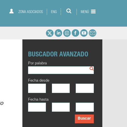
ZONA ASOCIADOS
ENG
MENÚ
BUSCADOR AVANZADO
Por palabra
Fecha desde
Fecha hasta
to
Buscar