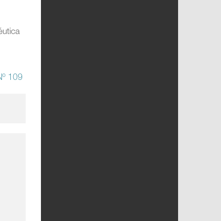
éutica
º 109