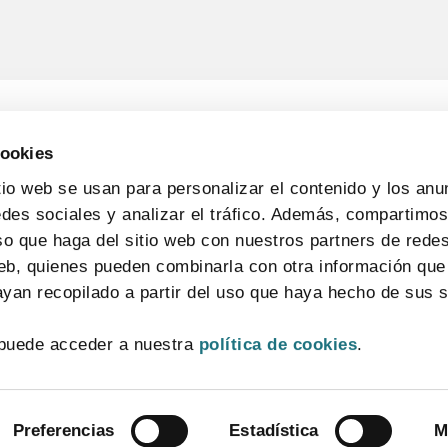
cookies
tio web se usan para personalizar el contenido y los anu
edes sociales y analizar el tráfico. Además, compartimo
so que haga del sitio web con nuestros partners de redes
web, quienes pueden combinarla con otra información que
yan recopilado a partir del uso que haya hecho de sus s
CONTACTO
MAPA WEB
AVISO LEGAL
POLÍTICA DE PRIVACIDAD
puede acceder a nuestra
política de cookies
.
POLÍTICA DE COOKIES
SISTEMA INTERNO DE INFORMACIÓN
© 2026 FarmaIndustria Todos los derechos reservados
Preferencias
Estadística
M