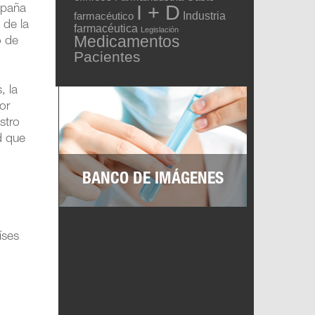
I + D
spaña
Industria
farmacéutico
 de la
farmacéutica
Legislación
Medicamentos
o de
Pacientes
, la
or
stro
d que
BANCO DE IMÁGENES
íses