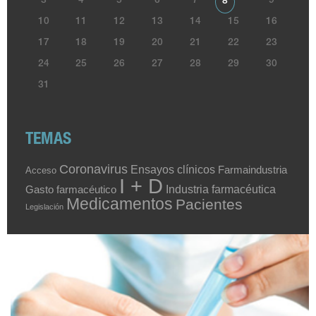
3
4
5
6
7
9
8
10
11
12
13
14
15
16
17
18
19
20
21
22
23
24
25
26
27
28
29
30
31
TEMAS
Coronavirus
Ensayos clínicos
Farmaindustria
Acceso
I + D
Industria farmacéutica
Gasto farmacéutico
Medicamentos
Pacientes
Legislación