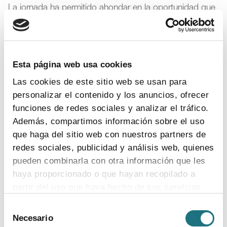
La jornada ha permitido ahondar en la oportunidad que
para el ámbito biosanitario en particular y para España
en general supone potenciar la colaboración público-
privada, merced a ese alto nivel de los centros de
investigación y a los proyectos de envergadura
Esta página web usa cookies
internacional que lideran las compañías farmacéuticas.
Las cookies de este sitio web se usan para
En este sentido, tanto los Severo Ochoa como las
personalizar el contenido y los anuncios, ofrecer
María de Maeztu son seleccionados por su trayectoria
funciones de redes sociales y analizar el tráfico.
en los últimos cinco años y sus programas estratégicos
Además, compartimos información sobre el uso
tras una rigurosa evaluación en la que participan cerca
que haga del sitio web con nuestros partners de
de 115 investigadores internacionales de primer nivel y
redes sociales, publicidad y análisis web, quienes
reconocido prestigio en sus respectivos ámbitos. Así se
pueden combinarla con otra información que les
garantiza la calidad, el nivel de excelencia y el impacto
en la investigación que desarrollan.
haya proporcionado o que hayan recopilado a
partir del uso que haya hecho de sus servicios.
Cooperación Farma-Biotech
Selección
Para más información puede acceder a nuestra
Necesario
de
Farmaindustria, a través del Programa de Cooperación
política de cookies
.