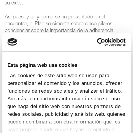
su éxito.
Así pues, y tal y como se ha presentado en el
encuentro, el Plan se cimenta sobre cinco pilares:
concienciar sobre la importancia de la adherencia,
establecer un programa de adherencia terapéutica,
reducir la complejidad del régimen terapéutico,
incrementar la autogestión y el empoderamiento del
paciente e implementar un sistema de información del
Esta página web usa cookies
cumplimiento terapéutico.
Las cookies de este sitio web se usan para
Cada uno de estos pilares cuenta con su propia
personalizar el contenido y los anuncios, ofrecer
estrategia, líneas de actuación y medición de
funciones de redes sociales y analizar el tráfico.
resultados, y todos se apoyan en una base común que
Además, compartimos información sobre el uso
es optimizar el proceso de prescripción médica para
que haga del sitio web con nuestros partners de
favorecer la adherencia.
redes sociales, publicidad y análisis web, quienes
Para ello, el Plan se basa en la articulación de una serie
pueden combinarla con otra información que les
de medidas que implican a todos los niveles y
haya proporcionado o que hayan recopilado a