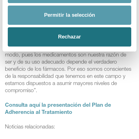
(enfermeros).
Permitir la selección
Sobre el papel de la industria farmacéutica como
impulsora de un Plan que implica al conjunto del sector,
Esteve concluyó que “como agente fundamental del
Rechazar
sector sanitario estamos concernidos con el uso
responsable del medicamento; no puede ser de otro
modo, pues los medicamentos son nuestra razón de
ser y de su uso adecuado depende el verdadero
beneficio de los fármacos. Por eso somos conscientes
de la responsabilidad que tenemos en este campo y
estamos dispuestos a asumir mayores niveles de
compromiso”.
Consulta aquí la presentación del Plan de
Adherencia al Tratamiento
Noticias relacionadas: