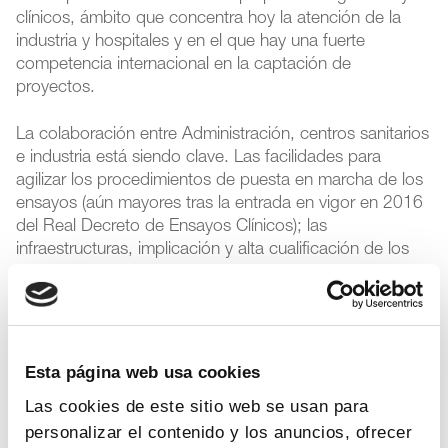
clínicos, ámbito que concentra hoy la atención de la
industria y hospitales y en el que hay una fuerte
competencia internacional en la captación de
proyectos.
La colaboración entre Administración, centros sanitarios
e industria está siendo clave. Las facilidades para
agilizar los procedimientos de puesta en marcha de los
ensayos (aún mayores tras la entrada en vigor en 2016
del Real Decreto de Ensayos Clínicos); las
infraestructuras, implicación y alta cualificación de los
profesionales sanitarios, y el compromiso de la industria
contribuyen a que hoy España sea uno de los
Estados europeos con menores plazos para
iniciar la investigación y desarrollo de nuevos
medicamentos
(desde que se presenta la
Esta página web usa cookies
documentación hasta que se recluta al primer paciente).
Las cookies de este sitio web se usan para
La oncología es un buen ejemplo de estas condiciones
personalizar el contenido y los anuncios, ofrecer
favorables, ya que el 37% de los ensayos clínicos