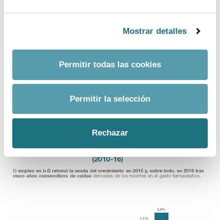
farmacéutico empleaba a 4.402 personas en
tareas de investigación y desarrollo en 2016
, lo
que representa un incremento del 3,4%, un dato que
Mostrar detalles
confirma la senda positiva iniciada en 2015 tras cinco
años consecutivos de caídas.
Permitir todas las cookies
Además, no sólo se han generado más empleos, sino
que éstos corresponden a puestos de mayor
cualificación, hasta el punto de que
el 86,3% de los
Permitir la selección
profesionales dedicados a I+D son titulados
superiores (licenciados y doctores)
, frente al 73,6%
de hace diez años.
Rechazar