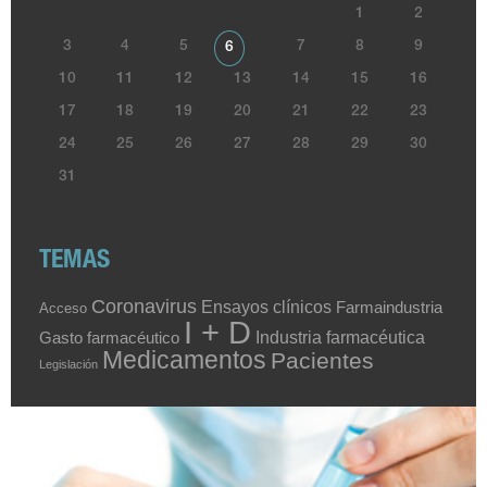
1
2
3
4
5
7
8
9
6
10
11
12
13
14
15
16
17
18
19
20
21
22
23
24
25
26
27
28
29
30
31
TEMAS
Coronavirus
Ensayos clínicos
Farmaindustria
Acceso
I + D
Industria farmacéutica
Gasto farmacéutico
Medicamentos
Pacientes
Legislación