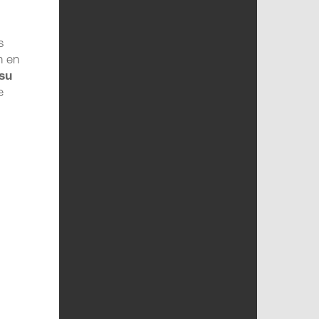
s
n en
 su
e