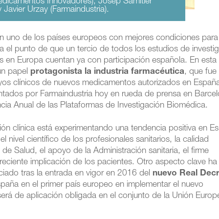
edicamentos Innovadores), Josep Samitier
Javier Urzay (Farmaindustria).
en uno de los países europeos con mejores condiciones para
ta el punto de que un tercio de todos los estudios de investi
 en Europa cuentan ya con participación española. En esta
 un papel
protagonista la industria farmacéutica
, que fue 
yos clínicos de nuevos medicamentos autorizados en Españ
ntados por Farmaindustria hoy en rueda de prensa en Barce
ncia Anual de las Plataformas de Investigación Biomédica.
ón clínica está experimentando una tendencia positiva en E
 nivel científico de los profesionales sanitarios, la calidad
 de Salud, el apoyo de la Administración sanitaria, el firme
reciente implicación de los pacientes. Otro aspecto clave ha 
iciado tras la entrada en vigor en 2016 del
nuevo Real Dec
spaña en el primer país europeo en implementar el nuevo
erá de aplicación obligada en el conjunto de la Unión Europ