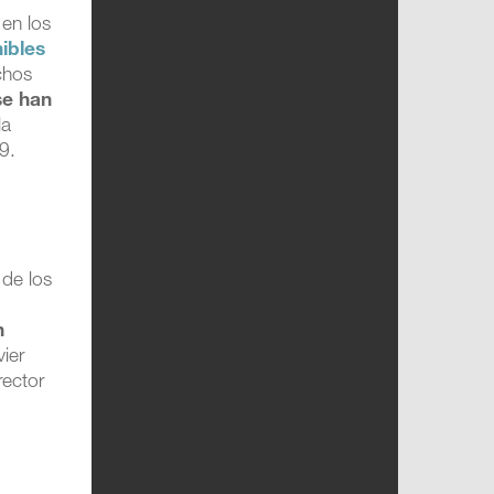
 en los
ibles
chos
se han
la
9.
 de los
n
vier
rector