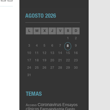
AGOSTO 2026
L
M
X
J
V
S
D
1
2
3
4
5
6
7
9
8
10
11
12
13
14
15
16
17
18
19
20
21
22
23
24
25
26
27
28
29
30
31
TEMAS
Coronavirus
Ensayos
Acceso
clínicos
Gasto
Farmaindustria