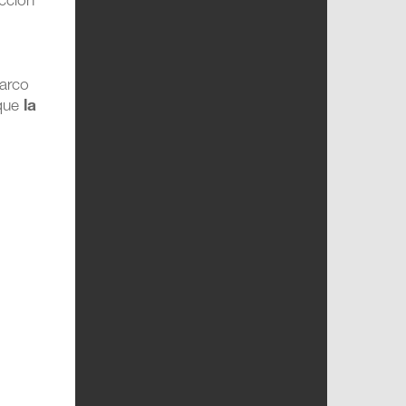
ección
marco
 que
la