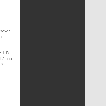
nsayos
en
a I+D
017 una
es