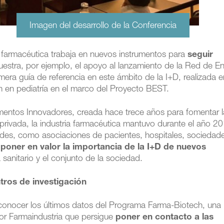
Imagen del desarrollo de la Conferencia
a farmacéutica trabaja en nuevos instrumentos para
seguir
estra, por ejemplo, el apoyo al lanzamiento de la Red de E
rimera guía de referencia en este ámbito de la I+D, realizada 
n en pediatría en el marco del Proyecto BEST.
mentos Innovadores, creada hace trece años para fomentar l
privada, la industria farmacéutica mantuvo durante el año 2
dades, como asociaciones de pacientes, hospitales, sociedad
a
poner en valor la importancia de la I+D de nuevos
 sanitario y el conjunto de la sociedad.
tros de investigación
 conocer los últimos datos del Programa Farma-Biotech, una
por Farmaindustria que persigue
poner en contacto a las