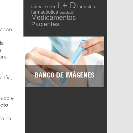
I + D
Industria
farmacéutico
farmacéutica
Legislación
Medicamentos
Pacientes
gación
la
a
lona
BANCO DE IMÁGENES
spaña,
sido el
reto
ea en