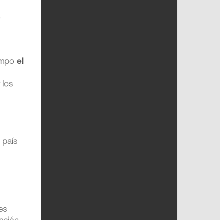
,
iempo
el
 los
 país
a
es