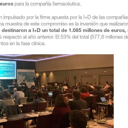
 euros
para la compañía farmacéutica.
n impulsado por la firme apuesta por la I+D de las compañía
na muestra de este compromiso es la inversión que realizaro
o
destinaron a I+D un total de 1.085 millones de euros,
 respecto al año anterior. El 53% del total (577,6 millones d
os en la fase clínica.