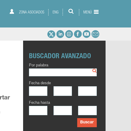
ZONA ASOCIADOS
ENG
MENÚ
BUSCADOR AVANZADO
Por palabra
Fecha desde
rtar
Fecha hasta
n
Buscar