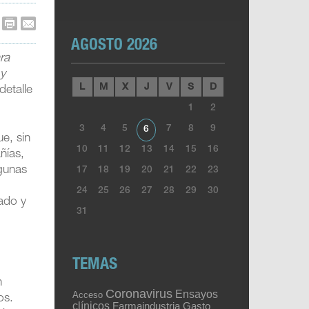
AGOSTO 2026
ra
 y
L
M
X
J
V
S
D
detalle
1
2
3
4
5
7
8
9
6
e, sin
10
11
12
13
14
15
16
ñías,
lgunas
17
18
19
20
21
22
23
24
25
26
27
28
29
30
cado y
31
TEMAS
n
Coronavirus
Ensayos
Acceso
os.
clínicos
Gasto
Farmaindustria