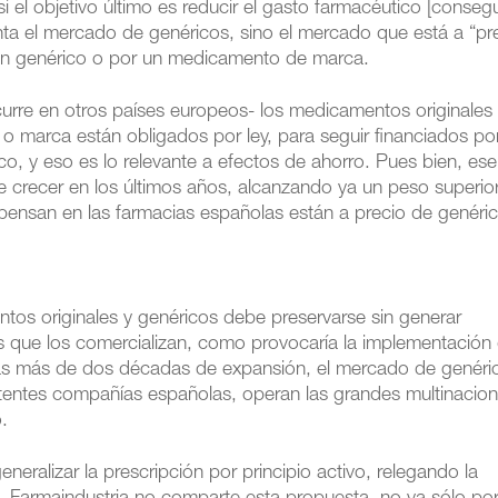
 el objetivo último es reducir el gasto farmacéutico [consegu
nta el mercado de genéricos, sino el mercado que está a “pr
 un genérico o por un medicamento de marca.
urre en otros países europeos- los medicamentos originales
o marca están obligados por ley, para seguir financiados por
ico, y eso es lo relevante a efectos de ahorro. Pues bien, ese
crecer en los últimos años, alcanzando ya un peso superior
pensan en las farmacias españolas están a precio de genéri
tos originales y genéricos debe preservarse sin generar
s que los comercializan, como provocaría la implementación
as más de dos décadas de expansión, el mercado de genéri
tentes compañías españolas, operan las grandes multinacion
.
eralizar la prescripción por principio activo, relegando la