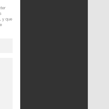
ter
s
, y que
se