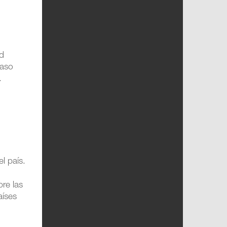
ad
caso
.
l país.
bre las
aíses