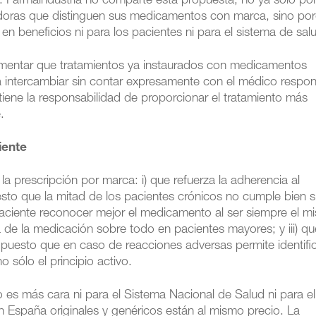
 Farmaindustria no comparte esta propuesta, no ya sólo por
doras que distinguen sus medicamentos con marca, sino por
 en beneficios ni para los pacientes ni para el sistema de sal
omentar que tratamientos ya instaurados con medicamentos
n a intercambiar sin contar expresamente con el médico respo
n tiene la responsabilidad de proporcionar el tratamiento más
.
iente
la prescripción por marca: i) que refuerza la adherencia al
sto que la mitad de los pacientes crónicos no cumple bien 
 paciente reconocer mejor el medicamento al ser siempre el 
ma de la medicación sobre todo en pacientes mayores; y iii) q
a, puesto que en caso de reacciones adversas permite identific
 sólo el principio activo.
o es más cara ni para el Sistema Nacional de Salud ni para el
 España originales y genéricos están al mismo precio. La