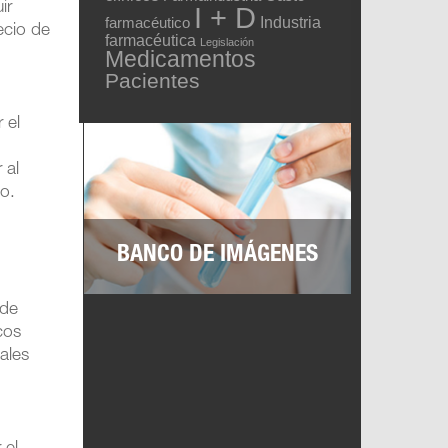
ir
I + D
Industria
farmacéutico
ecio de
farmacéutica
Legislación
Medicamentos
Pacientes
 el
 al
co.
BANCO DE IMÁGENES
 de
cos
ales