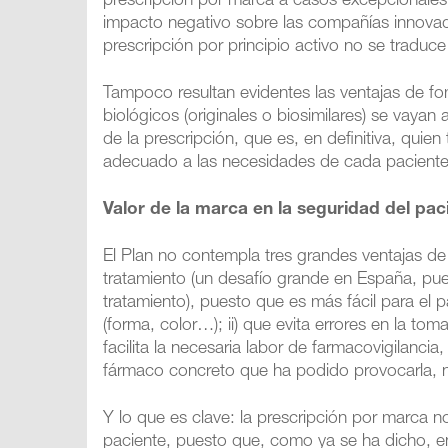
prescripción por marca a casos excepcionales.
impacto negativo sobre las compañías innova
prescripción por principio activo no se traduce
Tampoco resultan evidentes las ventajas de f
biológicos (originales o biosimilares) se vaya
de la prescripción, que es, en definitiva, quie
adecuado a las necesidades de cada paciente
Valor de la marca en la seguridad del pac
El Plan no contempla tres grandes ventajas de 
tratamiento (un desafío grande en España, pue
tratamiento), puesto que es más fácil para el
(forma, color…); ii) que evita errores en la to
facilita la necesaria labor de farmacovigilanci
fármaco concreto que ha podido provocarla, no
Y lo que es clave: la prescripción por marca n
paciente, puesto que, como ya se ha dicho, en