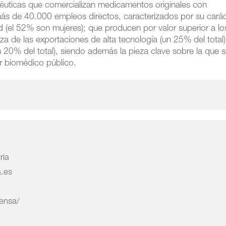
éuticas que comercializan medicamentos originales con
s de 40.000 empleos directos, caracterizados por su carác
dad (el 52% son muje­res); que producen por valor superior a lo
a de las exportaciones de alta tecno­logía (un 25% del total)
un 20% del total), siendo además la pieza clave sobre la que 
dor biomédico público.
ria
a.es
rensa/