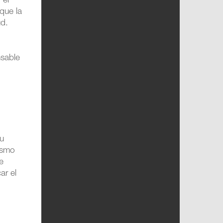
 el
que la
ud.
nsable
su
mismo
ue
ar el