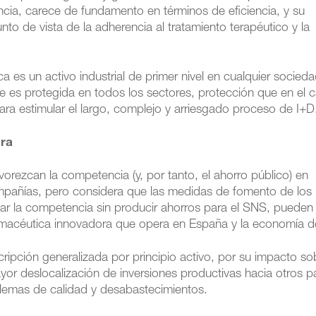
ncia, carece de fundamento en términos de eficiencia, y su
nto de vista de la adherencia al tratamiento terapéutico y la
a es un activo industrial de primer nivel en cualquier socied
e es protegida en todos los sectores, protección que en el 
ra estimular el largo, complejo y arriesgado proceso de I+D
ora
orezcan la competencia (y, por tanto, el ahorro público) en
ompañías, pero considera que las medidas de fomento de los
onar la competencia sin producir ahorros para el SNS, pueden
farmacéutica inno­vadora que opera en España y la economía de
ripción generalizada por principio activo, por su impacto so
or deslocalización de inversiones productivas hacia otros p
lemas de calidad y desabastecimientos.