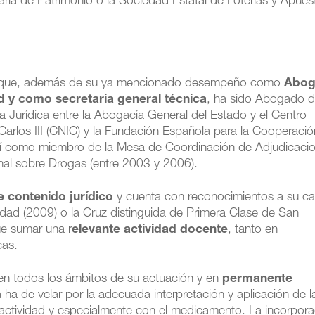
aria de Patrimonio o la Sociedad Estatal de Loterías y Apues
 porque, además de su ya mencionado desempeño como
Abog
ad y como secretaria general técnica
, ha sido Abogado d
 Jurídica entre la Abogacía General del Estado y el Centro
Carlos III (CNIC) y la Fundación Española para la Cooperació
, así como miembro de la Mesa de Coordinación de Adjudicaci
nal sobre Drogas (entre 2003 y 2006).
e contenido jurídico
y cuenta con reconocimientos a su ca
dad (2009) o la Cruz distinguida de Primera Clase de San
ue sumar una r
elevante actividad docente
, tanto en
cas.
n todos los ámbitos de su actuación y en
permanente
ia ha de velar por la adecuada interpretación y aplicación de l
 actividad y especialmente con el medicamento. La incorpora