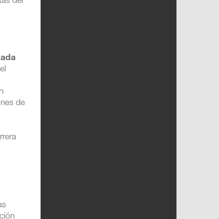
tas del
ada
el
n
ones de
rrera
as
ción