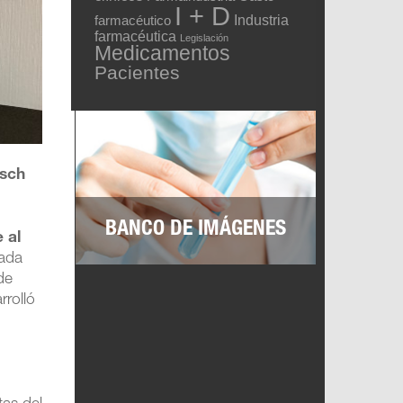
I + D
Industria
farmacéutico
farmacéutica
Legislación
Medicamentos
Pacientes
sch
BANCO DE IMÁGENES
 al
gada
de
rrolló