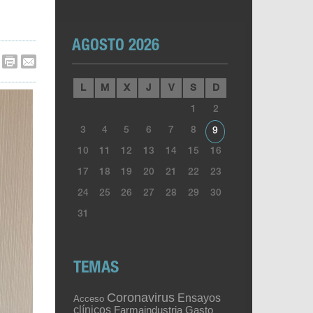
AGOSTO 2026
L
M
X
J
V
S
D
1
2
3
4
5
6
7
8
9
10
11
12
13
14
15
16
17
18
19
20
21
22
23
24
25
26
27
28
29
30
31
TEMAS
Coronavirus
Ensayos
Acceso
clínicos
Gasto
Farmaindustria