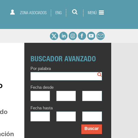
ZONA ASOCIADOS
ENG
MENÚ
BUSCADOR AVANZADO
Por palabra
o
Fecha desde
Fecha hasta
ado
Buscar
ación