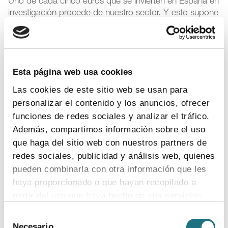
Uno de cada cinco euros que se invierten en España en
investigación procede de nuestro sector. Y esto supone
casi el 8% de toda la I+D teniendo en cuenta la
investigación pública y privada”, recuerda el subdirector
general de Farmaindustria, Javier Urzay.
Esta página web usa cookies
“Es evidente que la industria farmacéutica dinamiza las
economías de los países al ayudar a tener unos
Las cookies de este sitio web se usan para
modelos productivos más eficientes y
personalizar el contenido y los anuncios, ofrecer
competitivos
basados en la innovación, la I+D y el
funciones de redes sociales y analizar el tráfico.
conocimiento. Y en estos momentos la encuesta anual
Además, compartimos información sobre el uso
de Farmaindustria sobre esta actividad cobra especial
que haga del sitio web con nuestros partners de
relevancia –añade el director general de Farmaindustria,
Humberto Arnés-. Que haya un sector tan
redes sociales, publicidad y análisis web, quienes
comprometido con la innovación
es la mejor
pueden combinarla con otra información que les
garantía para el futuro de nuestro país y parte de la
haya proporcionado o que hayan recopilado a
solución a la profunda crisis sanitaria, económica y
partir del uso que haya hecho de sus servicios.
social que atravesamos”.
Selección
Para más información puede acceder a nuestra
Este esfuerzo inversor sostenido en el tiempo, junto con
Necesario
de