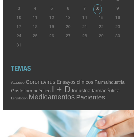
3
4
5
6
7
9
8
10
11
12
13
14
15
16
17
18
19
20
21
22
23
24
25
26
27
28
29
30
31
TEMAS
Coronavirus
Ensayos clínicos
Farmaindustria
Acceso
I + D
Industria farmacéutica
Gasto farmacéutico
Medicamentos
Pacientes
Legislación