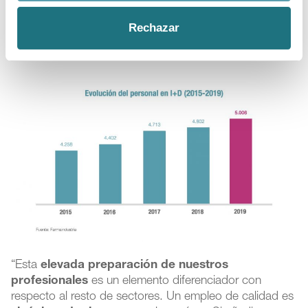
farmacéutica, que sigue siendo uno de sus principales
rasgos diferenciales: el 87,8% de esos cinco mil
Rechazar
investigadores son
titulados superiores
universitarios
(licenciados, grados y doctores).
“Esta
elevada preparación de nuestros
profesionales
es un elemento diferenciador con
respecto al resto de sectores. Un empleo de calidad es