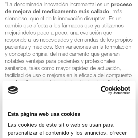
“La denominada innovación incremental es un
proceso
de mejora del medicamento más callado
, más
silencioso, que el de la innovación disruptiva. Es un
cambio que afecta a los fármacos que ya utilizamos
mejorándolos poco a poco, una evolución que
responde a las necesidades y demandas de los propios
pacientes y médicos. Son variaciones en la formulación
y concepto original del medicamento que generan
notables ventajas para pacientes y profesionales
sanitarios, tales como mayor rapidez de actuación,
facilidad de uso o mejoras en la eficacia del compuesto
y en la adherencia del paciente al tratamiento”, subraya
el director del Departamento Técnico de Farmaindustria,
Emili Esteve. Tales avances, añade, “
contribuyen
también al ahorro y la eficiencia del sistema
sanitario
, puesto que una mayor adherencia o
Esta página web usa cookies
cumplimiento de tratamiento por parte del paciente
Las cookies de este sitio web se usan para
implica un mayor control de su enfermedad y, por tanto,
personalizar el contenido y los anuncios, ofrecer
menor riesgo de recaídas y necesidad de otros