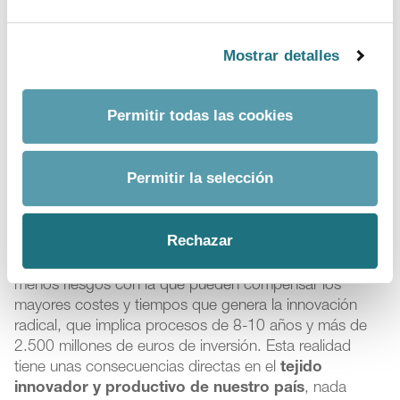
innovación incremental
supone un obstáculo para el
acceso de los pacientes
a estos medicamentos que,
Mostrar detalles
al final del proceso de aprobación y fijación de precio,
o no son incluidos en la prestación farmacéutica pública
o, si lo son, es a precios tan bajos que su lanzamiento y
Permitir todas las cookies
producción no resulta de interés para la compañía
farmacéutica que ha invertido tiempo y dinero en su
desarrollo.
Permitir la selección
Por otra parte, esta innovación es una
buena opción
para determinadas compañías farmacéuticas de
Rechazar
pequeño y mediano tamaño
, en su mayoría de
capital nacional, ya que es una forma más rápida y con
menos riesgos con la que pueden compensar los
mayores costes y tiempos que genera la innovación
radical, que implica procesos de 8-10 años y más de
2.500 millones de euros de inversión. Esta realidad
tiene unas consecuencias directas en el
tejido
innovador y productivo de nuestro país
, nada