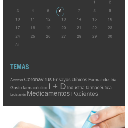
1
2
3
4
5
7
8
9
6
10
11
12
13
14
15
16
17
18
19
20
21
22
23
24
25
26
27
28
29
30
31
TEMAS
Coronavirus
Ensayos clínicos
Farmaindustria
Acceso
I + D
Industria farmacéutica
Gasto farmacéutico
Medicamentos
Pacientes
Legislación