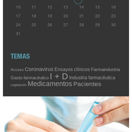
10
11
12
13
14
15
16
17
18
19
20
21
22
23
24
25
26
27
28
29
30
31
TEMAS
Coronavirus
Ensayos clínicos
Farmaindustria
Acceso
I + D
Industria farmacéutica
Gasto farmacéutico
Medicamentos
Pacientes
Legislación