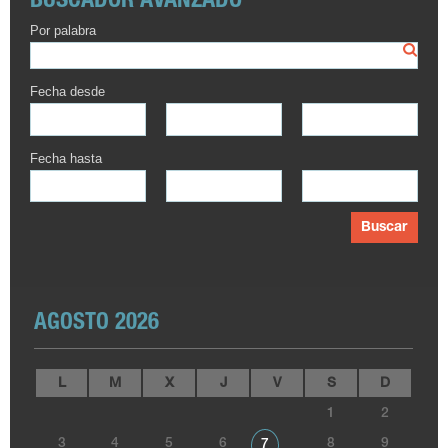
BUSCADOR AVANZADO
Por palabra
Fecha desde
Fecha hasta
Buscar
AGOSTO 2026
L
M
X
J
V
S
D
1
2
3
4
5
6
8
9
7