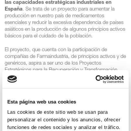
las capacidades estratégicas industriales en
España
. Se trata de un proyecto para aumentar la
producción en nuestro país de medicamentos
esenciales y reducir la excesiva dependencia de países
asiáticos en la producción de algunos principios activos
básicos para el cuidado de la población.
El proyecto, que cuenta con la participación de
compañías de Farmaindustria, de principios activos y de
genéricos, aspira a ser uno de los Proyectos
Estratégicos para la Recuperación y Transformación
Económica (Perte) que apruebe en su momento el
Consejo de Ministros. “Esta iniciativa responde a dos
objetivos -explicó-: uno sanitario, en tanto
proporcionaría más seguridad para nuestra población, y
Esta página web usa cookies
otro económico y social, puesto que implicaría el
refuerzo del tejido productivo, con sus efectos
Las cookies de este sitio web se usan para
consiguientes en empleo y exportación”.
personalizar el contenido y los anuncios, ofrecer
funciones de redes sociales y analizar el tráfico.