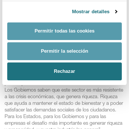
Los Gobiernos de muchos países, recordó, han
Mostrar detalles
tomado conciencia de este modelo y hacen todo lo
posible para atraer este tipo de inversiones a sus
respectivos países y tienen planes muy sólidos para
Permitir todas las cookies
hacerlo. La competencia entre países por conseguir
estas inversiones es muy grande. Hay que recordar que
la industria farmacéutica invierte en I+D del orden
Permitir la selección
de 150.000 millones de euros al año en el mundo
.
“Lo estamos viviendo todos los días –aseguró-, y más
Rechazar
ahora, con la producción de las vacunas. Todos los
países quieren tener esas inversiones en sus territorios.
Los Gobiernos saben que este sector es más resistente
a las crisis económicas, que genera riqueza. Riqueza
que ayuda a mantener el estado de bienestar y a poder
satisfacer las demandas sociales de los ciudadanos.
Para los Estados, para los Gobiernos y para las
empresas el desafío más importante es generar riqueza