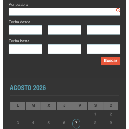
Por palabra
Fecha desde
Fecha hasta
Buscar
AGOSTO 2026
L
M
X
J
V
S
D
1
2
3
4
5
6
8
9
7