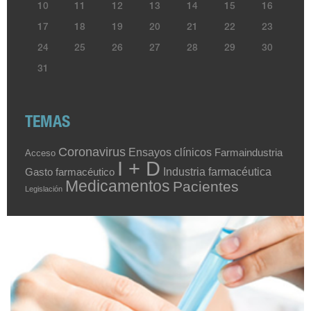
10
11
12
13
14
15
16
17
18
19
20
21
22
23
24
25
26
27
28
29
30
31
TEMAS
Coronavirus
Ensayos clínicos
Farmaindustria
Acceso
I + D
Industria farmacéutica
Gasto farmacéutico
Medicamentos
Pacientes
Legislación