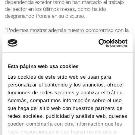
dependencia exterior también han marcado el trabajo
del sector en los últimos meses, como ha ido
desgranando Ponce en su discurso.
“Podemos mostrar además nuestro compromiso con la
transparencia y las buenas prácticas
; que estamos
a la vanguardia de la
diversidad e igualdad
, que
somos líderes en
sostenibilidad medioambiental
y
que sabemos dialogar y escuchar a las
administraciones y a todos los agentes sanitarios y
Esta página web usa cookies
sociales”, ha señalado Ponce.
Las cookies de este sitio web se usan para
personalizar el contenido y los anuncios, ofrecer
La
salud digital
es otro de los campos en los que la
funciones de redes sociales y analizar el tráfico.
industria farmacéutica innovadora ha avanzado y donde
Además, compartimos información sobre el uso
tiene una oportunidad para ganar presencia en áreas
como la digitalización, la asistencia y el uso de datos
que haga del sitio web con nuestros partners de
sanitarios para la investigación biomédica y para la
redes sociales, publicidad y análisis web, quienes
medición de resultados en salud. “Somos el sector con
pueden combinarla con otra información que les
mayor valor añadido sanitario, social y económico de
haya proporcionado o que hayan recopilado a