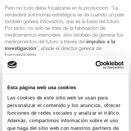
Pero no todo debe focalizarse en la producción. “La
verdadera autonomía estratégica se da cuando un país
también genera innovación, que es la base del futuro.
Por tanto, no sólo se trata de la fabricación de
medicamentos esenciales, sino también de generar los
medicamentos del futuro a través del
impulso a la
investigación
”, añade el director general de
Farmaindustria.
Y es que, a quien beneficia fundamentalmente impulsar
la autonomía estratégica es a los pacientes españoles y
europeos, pues se garantizaría el acceso rápido y
Esta página web usa cookies
continuado a los tratamientos que necesiten. En este
punto, Yermo recuerda que “hoy buena parte de la
Las cookies de este sitio web se usan para
innovación farmacéutica no está llegando a los
personalizar el contenido y los anuncios, ofrecer
pacientes españoles que la necesitan o lo hace con
funciones de redes sociales y analizar el tráfico.
mucho tiempo de retraso y con restricciones en su
Además, compartimos información sobre el uso
uso”. El sector invirtió en 2021 casi
1.300 millones de
que haga del sitio web con nuestros partners de
euros sólo en España
en investigación y desarrollo de