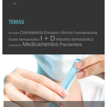
31
TEMAS
Coronavirus
Ensayos clínicos
Farmaindustria
Acceso
I + D
Industria farmacéutica
Gasto farmacéutico
Medicamentos
Pacientes
Legislación