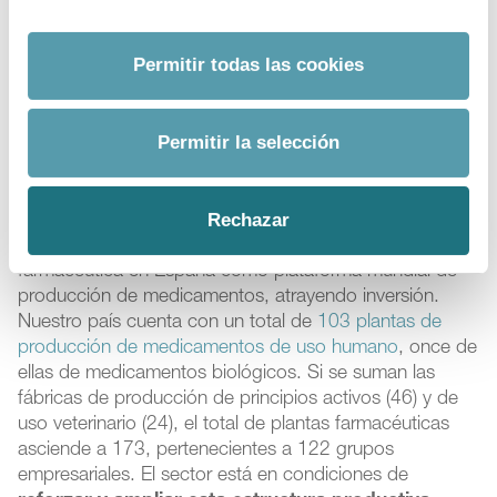
Estos son los desafíos de la industria para
contribuir a la autonomía estratégica
Permitir todas las cookies
Por tanto, la
industria farmacéutica es una parte
esencial de las economías desarrolladas
y, como tal, su
Permitir la selección
desarrollo e impulso es de interés general. ¿Cuáles son,
los
desafíos clave
que afronta este sector en relación
con la búsqueda de esa autonomía estratégica abierta?
Rechazar
En primer lugar, potenciar el rol de la industria
farmacéutica en España como plataforma mundial de
producción de medicamentos, atrayendo inversión.
Nuestro país cuenta con un total de
103 plantas de
producción de medicamentos de uso humano
, once de
ellas de medicamentos biológicos. Si se suman las
fábricas de producción de principios activos (46) y de
uso veterinario (24), el total de plantas farmacéuticas
asciende a 173, pertenecientes a 122 grupos
empresariales. El sector está en condiciones de