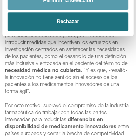
Permitir la selección
negativamente el acceso de los pacientes a los últimos
tratamientos”, aseguró. El director general de
Farmaindustria puso como ejemplo la propuesta
Rechazar
presentada que
acorta la protección regulatoria
de
los datos y de la exclusividad de los medicamentos
para enfermedades raras y abogó entre otras por
introducir medidas que incentiven los esfuerzos en
investigación centrados en satisfacer las necesidades
de los pacientes, como el desarrollo de una definición
más inclusiva y enfocada en el paciente del término de
necesidad médica no cubierta
. “Y es que, -resaltó-
la innovación no tiene sentido sin el acceso de los
pacientes a los medicamentos innovadores de una
forma ágil”.
Por este motivo, subrayó el compromiso de la industria
farmacéutica de trabajar con todas las partes
interesadas para reducir las
diferencias en
disponibilidad de medicamento innovadores
entre
países europeos y cerrar la brecha de competitividad