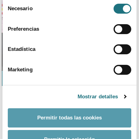
Selección
Para más información puede acceder a nuestra
Necesario
de
política de cookies
.
consentimiento
Preferencias
Estadística
Marketing
Juan Yermo, director general de Farmaindustria.
Mostrar detalles
“Nos preocupa que las medidas sobre acceso a la
innovación dentro de la legislación aceleren la erosión
Permitir todas las cookies
de la base industrial innovadora de la UE, desalentando
la inversión en I+D en medicamentos, poniendo en
peligro el empleo y el crecimiento, además de impactar