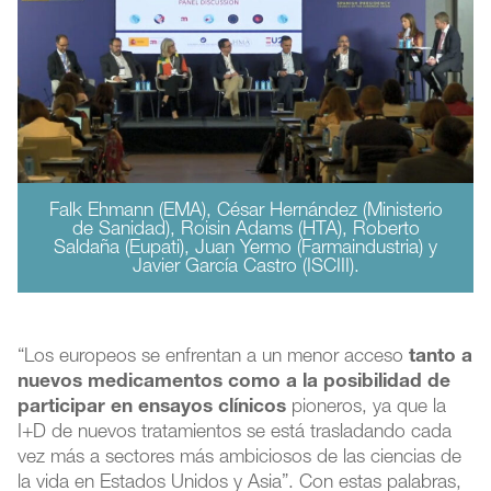
Falk Ehmann (EMA), César Hernández (Ministerio
de Sanidad), Roisin Adams (HTA), Roberto
Saldaña (Eupati), Juan Yermo (Farmaindustria) y
Javier García Castro (ISCIII).
“Los europeos se enfrentan a un menor acceso
tanto a
nuevos medicamentos como a la posibilidad de
participar en ensayos clínicos
pioneros, ya que la
I+D de nuevos tratamientos se está trasladando cada
vez más a sectores más ambiciosos de las ciencias de
la vida en Estados Unidos y Asia”. Con estas palabras,