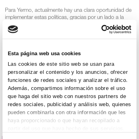
Para Yermo, actualmente hay una clara oportunidad de
implementar estas políticas, gracias por un lado a la
revisión de la legislación farmacéutica
que está
realizando la Comisión Europea y, por otro, a la
Presidencia española de la UE durante la que se
presentará -el próximo 6 de octubre- la propuesta de
Esta página web usa cookies
trabajo para desarrollar la
Autonomía Estratégica
Abierta
. “La inversión en investigación de las empresas
Las cookies de este sitio web se usan para
se verá cada vez más influenciada por la agilidad y
personalizar el contenido y los anuncios, ofrecer
flexibilidad regulatorias y por un entorno que garantice
funciones de redes sociales y analizar el tráfico.
que los pacientes puedan beneficiarse de nuevas
Además, compartimos información sobre el uso
terapias”, afirmó. Sin embargo, señaló Yermo, la
que haga del sitio web con nuestros partners de
propuesta de revisión del paquete legislativo que ha
presentado la Comisión Europea contiene aspectos
redes sociales, publicidad y análisis web, quienes
positivos, pero incluye también medidas que
pueden combinarla con otra información que les
representan un serio riesgo para el modelo productivo
haya proporcionado o que hayan recopilado a
de I+D en el continente.
partir del uso que haya hecho de sus servicios.