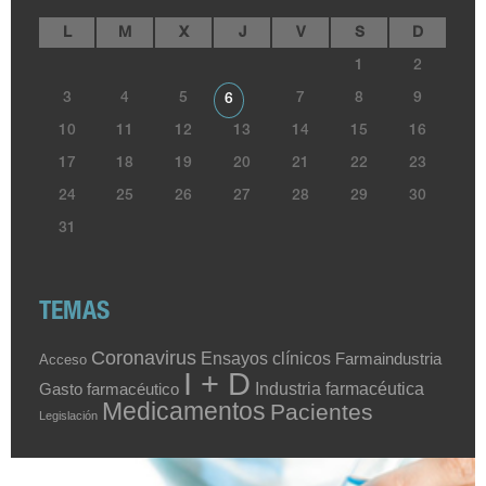
L
M
X
J
V
S
D
1
2
3
4
5
7
8
9
6
10
11
12
13
14
15
16
17
18
19
20
21
22
23
24
25
26
27
28
29
30
31
TEMAS
Coronavirus
Ensayos clínicos
Farmaindustria
Acceso
I + D
Industria farmacéutica
Gasto farmacéutico
Medicamentos
Pacientes
Legislación