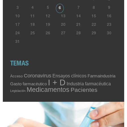
3
4
5
7
8
9
6
10
11
12
13
14
15
16
17
18
19
20
21
22
23
24
25
26
27
28
29
30
31
TEMAS
Coronavirus
Ensayos clínicos
Farmaindustria
Acceso
I + D
Industria farmacéutica
Gasto farmacéutico
Medicamentos
Pacientes
Legislación