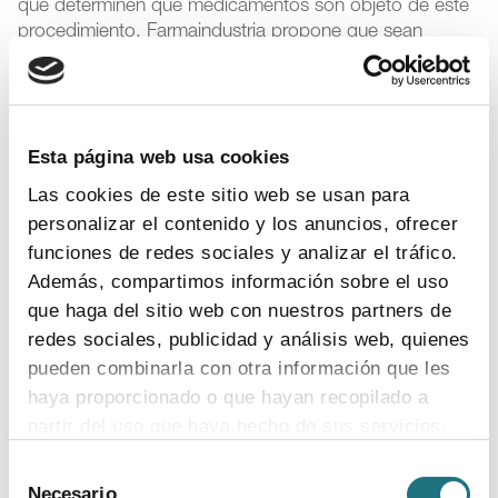
que determinen qué medicamentos son objeto de este
procedimiento. Farmaindustria propone que sean
aquellos que estén orientados a una enfermedad rara,
grave o incapacitante, que no exista alternativa de
tratamiento o, si la hay, que el nuevo fármaco aporte
mejoras relevantes en eficacia o seguridad.
Esta página web usa cookies
Cuando un medicamento sea seleccionado como
Las cookies de este sitio web se usan para
candidato a este acceso temprano, Farmaindustria
personalizar el contenido y los anuncios, ofrecer
propone un
plazo máximo de 15 días
tras la
funciones de redes sociales y analizar el tráfico.
autorización en Europa para que la compañía
solicite
Además, compartimos información sobre el uso
el código nacional
, indispensable para su
que haga del sitio web con nuestros partners de
comercialización en España. Mientras que en esta
redes sociales, publicidad y análisis web, quienes
primera etapa el
precio del fármaco viene marcado por
la compañía
, lo que persigue la propuesta es que se
pueden combinarla con otra información que les
llegue a un
acuerdo de financiación lo antes
haya proporcionado o que hayan recopilado a
posible
entre la Administración y el laboratorio
partir del uso que haya hecho de sus servicios.
comercializador. El plazo sería de 90 días, la mitad del
que establece la normativa actual.
Selección
Para más información puede acceder a nuestra
Necesario
de