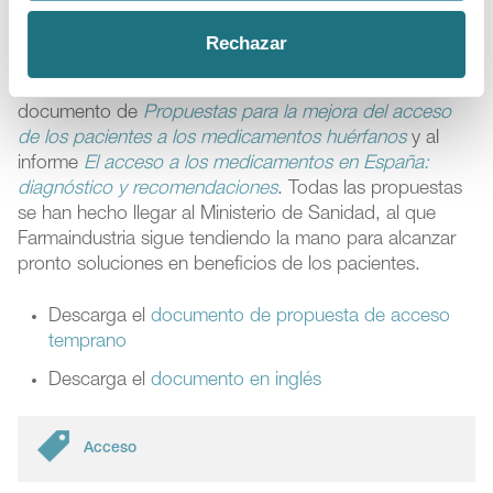
Este documento de propuestas forma parte del
compromiso de la industria farmacéutica
Rechazar
innovadora para mejorar el acceso de los
pacientes a los nuevos fármacos
y sigue al
documento de
Propuestas para la mejora del acceso
de los pacientes a los medicamentos huérfanos
y al
informe
El acceso a los medicamentos en España:
diagnóstico y recomendaciones
. Todas las propuestas
se han hecho llegar al Ministerio de Sanidad, al que
Farmaindustria sigue tendiendo la mano para alcanzar
pronto soluciones en beneficios de los pacientes.
Descarga el
documento de propuesta de acceso
temprano
Descarga el
documento en inglés
Acceso