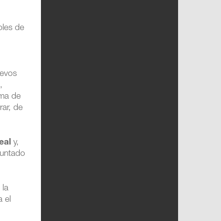
bles de
uevos
s
,
ema de
rar, de
eal
y,
untado
 la
 el