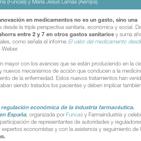
ña (Funcas) y María Jesús Lamas (Aemps).
nnovación en medicamentos no es un gasto, sino una
 desde la triple perspectiva sanitaria, económica y social. D
ahorra entre 2 y 7 en otros gastos sanitarios
y suma aho
iales, como señala el informe
El valor del medicamento desd
n Weber.
ún mayor con los avances que se están produciendo en la ci
s y nuevos mecanismos de acción que conducen a la medicin
iento de la enfermedad. Estos nuevos tratamientos han veni
staban siendo tratados los pacientes y deben implicar tambié
 regulación económica de la industria farmacéutica.
 en España
, organizada por
Funcas
y Farmaindustria y cele
participación de representantes de autoridades y reguladore
 y expertos economistas y con la asistencia y seguimiento de 
s.