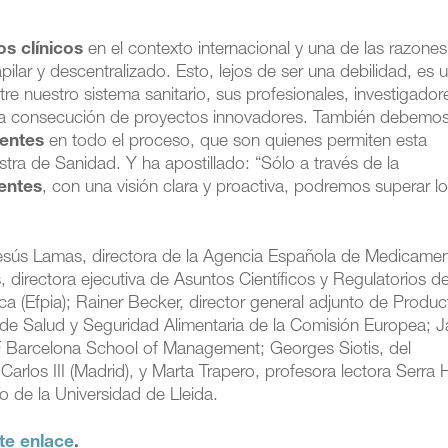
s clínicos
en el contexto internacional y una de las razones
pilar y descentralizado. Esto, lejos de ser una debilidad, es 
tre nuestro sistema sanitario, sus profesionales, investigador
tar la consecución de proyectos innovadores. También debemos
entes
en todo el proceso, que son quienes permiten esta
stra de Sanidad. Y ha apostillado: “Sólo a través de la
entes
, con una visión clara y proactiva, podremos superar l
Jesús Lamas, directora de la Agencia Española de Medicame
directora ejecutiva de Asuntos Científicos y Regulatorios de
a (Efpia); Rainer Becker, director general adjunto de Produ
 de Salud y Seguridad Alimentaria de la Comisión Europea; 
F Barcelona School of Management; Georges Siotis, del
rlos III (Madrid), y Marta Trapero, profesora lectora Serra 
 de la Universidad de Lleida.
te enlace
.