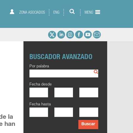
ZONA ASOCIADOS
ENG
MENÚ
BUSCADOR AVANZADO
Por palabra
Fecha desde
Fecha hasta
de la
ue han
Buscar