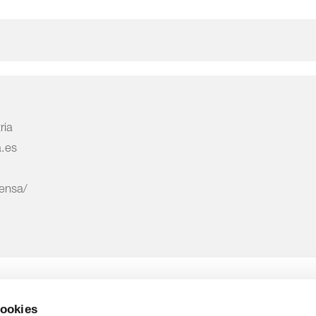
ria
a.es
rensa/
cookies