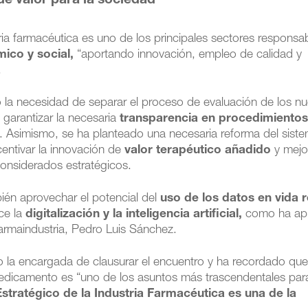
de valor para la sociedad
ia farmacéutica es uno de los principales sectores responsa
ico y social,
“aportando innovación, empleo de calidad y
.
o la necesidad de separar el proceso de evaluación de los n
 garantizar la necesaria
transparencia en procedimiento
n. Asimismo, se ha planteado una necesaria reforma del sist
centivar la innovación de
valor terapéutico añadido
y mejo
onsiderados estratégicos.
én aprovechar el potencial del
uso de los datos en vida r
ce la
digitalización y la inteligencia artificial,
como ha ap
armaindustria, Pedro Luis Sánchez.
o la encargada de clausurar el encuentro y ha recordado que
 medicamento es “uno de los asuntos más trascendentales para
Estratégico de la Industria Farmacéutica es una de la