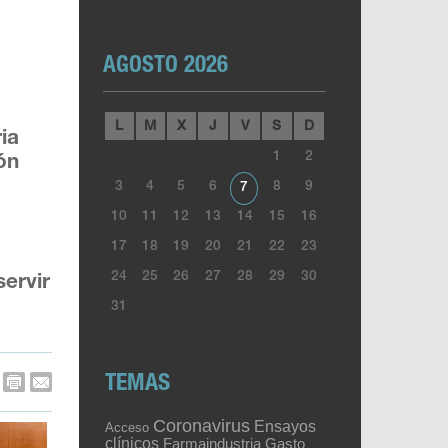
AGOSTO 2026
L
M
X
J
V
S
D
ia
1
2
ón
3
4
5
6
8
9
7
10
11
12
13
14
15
16
17
18
19
20
21
22
23
24
25
26
27
28
29
30
servir
31
TEMAS
Coronavirus
Ensayos
Acceso
clínicos
Gasto
Farmaindustria