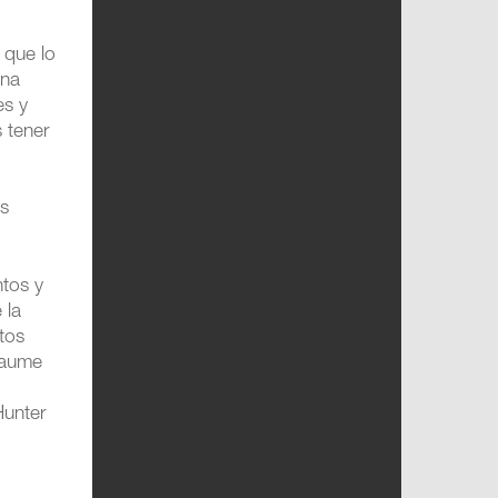
 que lo
una
es y
 tener
os
ntos y
 la
ctos
Jaume
Hunter