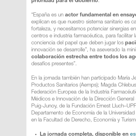
prioridad para el Gobierno
.
“España es un
actor fundamental en ensayo
explican es que nuestro sistema sanitario es ca
fortaleza, y necesitamos potenciar sinergias en
centros e industria farmacéutica, para facili
conciencia del papel que deben jugar los
paci
innovación se desarrolle”, ha aseverado la mini
colaboración estrecha entre todos los ag
desafíos presentes”.
En la jornada también han participado María 
Productos Sanitarios (Aemps); Magda Chlebus, 
Federación Europea de la Industria Farmacéutic
Médicos e Innovación de la Dirección General
Puig-Junoy, de la Fundación Ernest Lluch–UP
Departamento de Economía de la Universidad Ca
en la Facultad de Derecho, Economía y Turismo
La jornada completa, disponible en
es