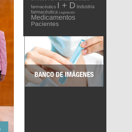
I + D
Industria
farmacéutico
farmacéutica
Legislación
Medicamentos
Pacientes
BANCO DE IMÁGENES
a