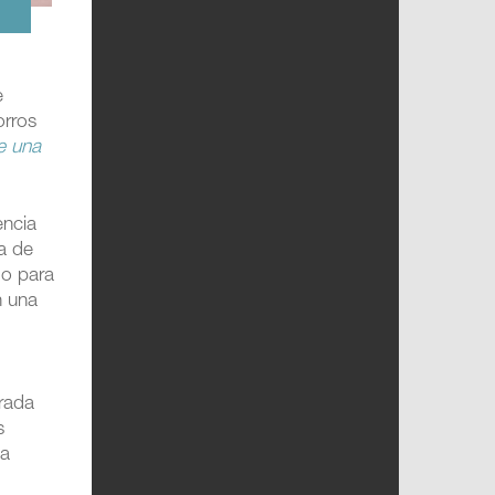
e
rros
e una
encia
a de
do para
n una
brada
s
la