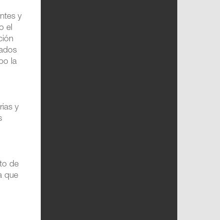
ntes y
o el
ción
tados
po la
rias y
s
nto de
a que