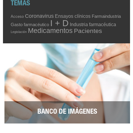
TEMAS
Coronavirus
Ensayos clínicos
Farmaindustria
Acceso
I + D
Industria farmacéutica
Gasto farmacéutico
Medicamentos
Pacientes
Legislación
BANCO DE IMÁGENES