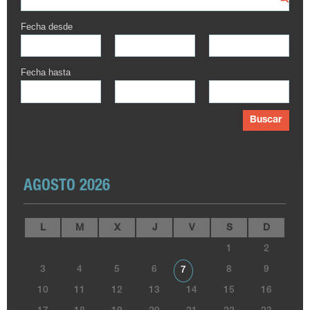
Fecha desde
Fecha hasta
Buscar
AGOSTO 2026
L
M
X
J
V
S
D
1
2
3
4
5
6
8
9
7
10
11
12
13
14
15
16