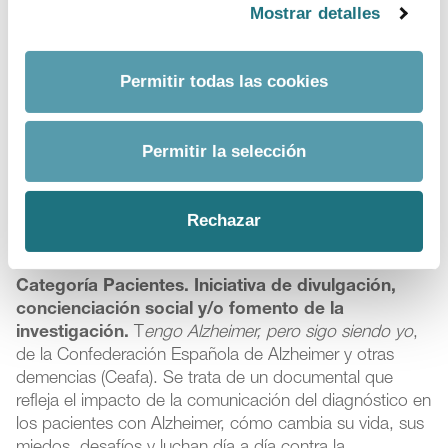
autismo en bebés antes de los 36 meses.
Mostrar detalles
Categoría Pacientes.
Iniciativa de servicio al
cuidador.
Casa de acogida
de la Asociación de
Permitir todas las cookies
Padres, Familiares y Amigos de Niños Oncológicos de
Castilla y León (Pyfano). Esta casa va destinada al
acogimiento de todas aquellas familias que no cuentan
Permitir la selección
con una residencia en Salamanca donde puedan
quedarse durante el periodo de duración de la
enfermedad del menor. Encontrando en ella un lugar
Rechazar
donde vivir.
Categoría Pacientes. Iniciativa de divulgación,
concienciación social y/o fomento de la
investigación.
T
engo Alzheimer, pero sigo siendo yo
,
de la Confederación Española de Alzheimer y otras
demencias (Ceafa). Se trata de un documental que
refleja el impacto de la comunicación del diagnóstico en
los pacientes con Alzheimer, cómo cambia su vida, sus