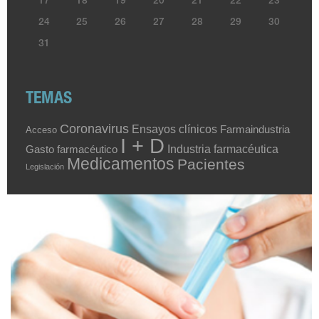
17
18
19
20
21
22
23
24
25
26
27
28
29
30
31
TEMAS
Coronavirus
Ensayos clínicos
Farmaindustria
Acceso
I + D
Industria farmacéutica
Gasto farmacéutico
Medicamentos
Pacientes
Legislación