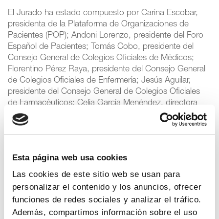
El Jurado ha estado compuesto por Carina Escobar,
presidenta de la Plataforma de Organizaciones de
Pacientes (POP); Andoni Lorenzo, presidente del Foro
Español de Pacientes; Tomás Cobo, presidente del
Consejo General de Colegios Oficiales de Médicos;
Florentino Pérez Raya, presidente del Consejo General
de Colegios Oficiales de Enfermería; Jesús Aguilar,
presidente del Consejo General de Colegios Oficiales
de Farmacéuticos; Celia García Menéndez, directora
general de Humanización, Atención y Seguridad del
Paciente de la Consejería de Sanidad de Madrid; Eva
Carrasco, directora científica del Grupo Español de
Investigación en Cáncer de Mama (Geicam); Itziar
Esta página web usa cookies
Vergara, directora científica del Instituto de Investigación
Sanitaria Biogipuzkoa; Eva Poveda, directora del
Las cookies de este sitio web se usan para
Instituto de Investigación Sanitaria Galicia Sur; Albert
personalizar el contenido y los anuncios, ofrecer
Cortada, director general de Ferrer; María Fernanda
funciones de redes sociales y analizar el tráfico.
Prado, directora general para Iberia de
Además, compartimos información sobre el uso
Johnson&Johnson Innovative Medicines; Ana Álvarez,