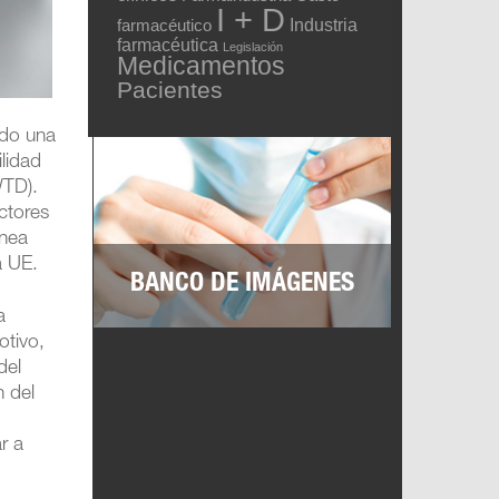
I + D
Industria
farmacéutico
farmacéutica
Legislación
Medicamentos
Pacientes
ado una
lidad
WTD).
ctores
inea
a UE.
BANCO DE IMÁGENES
a
otivo,
del
n del
r a