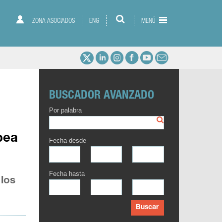
ZONA ASOCIADOS
ENG
MENÚ
BUSCADOR AVANZADO
Por palabra
pea
Fecha desde
Fecha hasta
 los
Buscar