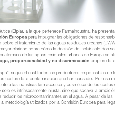
utica (Efpia), a la que pertenece Farmaindustria, ha present
Unión Europea
para impugnar las obligaciones de responsabi
iva sobre el tratamiento de las aguas residuales urbanas (UW
 mayor claridad sobre cómo la decisión de incluir solo dos se
 cuaternario de las aguas residuales urbanas de Europa se al
aga, proporcionalidad y no discriminación
propios de l
paga”, según el cual todos los productores responsables de l
los costes de la contaminación que han causado. Por ese m
mente a las industrias farmacéutica y cosmética de los costes 
 solo es intrínsecamente injusta, sino que socava la ambició
a reducir los microcontaminantes en el agua. A pesar de las
y la metodología utilizados por la Comisión Europea para llega