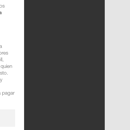
los
a
a
ores
l,
 quien
sto.
 y
a pagar