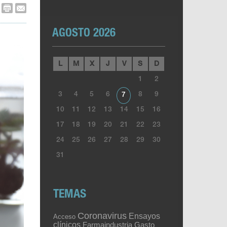
AGOSTO 2026
L
M
X
J
V
S
D
1
2
3
4
5
6
8
9
7
10
11
12
13
14
15
16
17
18
19
20
21
22
23
24
25
26
27
28
29
30
31
TEMAS
Coronavirus
Ensayos
Acceso
clínicos
Gasto
Farmaindustria