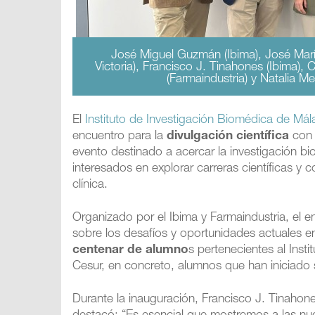
José Miguel Guzmán (Ibima), José María 
Victoria), Francisco J. Tinahones (Ibima),
(Farmaindustria) y Natalia M
El
Instituto de Investigación Biomédica de Má
encuentro para la
divulgación científica
con 
evento destinado a acercar la investigación b
interesados en explorar carreras científicas y 
clínica.
Organizado por el Ibima y Farmaindustria, el e
sobre los desafíos y oportunidades actuales en 
centenar de alumno
s pertenecientes al Insti
Cesur, en concreto, alumnos que han iniciado
Durante la inauguración, Francisco J. Tinahon