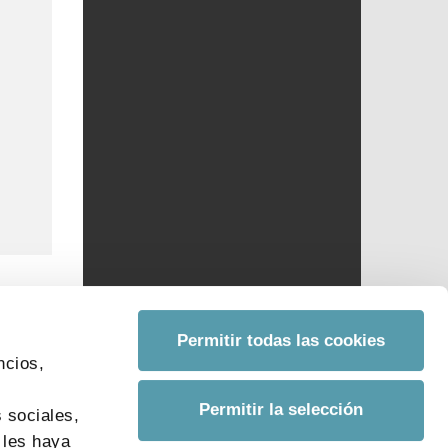
Permitir todas las cookies
ncios,
s
Permitir la selección
 sociales,
 les haya