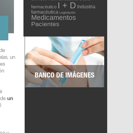
I + D
Industria
farmacéutico
farmacéutica
Legislación
Medicamentos
Pacientes
 de
elas
, un
tes
ón
BANCO DE IMÁGENES
ir
a de
un
l