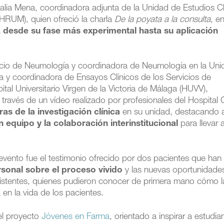
talia Mena, coordinadora adjunta de la Unidad de Estudios Cl
(HRUM), quien ofreció la charla
De la poyata a la consulta
, e
a
desde su fase más experimental hasta su aplicación
cio de Neumología y coordinadora de Neumología en la Uni
ga y coordinadora de Ensayos Clínicos de los Servicios de
tal Universitario Virgen de la Victoria de Málaga (HUVV),
través de un vídeo realizado por profesionales del Hospital C
as de la investigación clínica
en su unidad, destacando a
n equipo y la colaboración interinstitucional
para llevar 
ento fue el testimonio ofrecido por dos pacientes que han
rsonal sobre el proceso vivido
y las nuevas oportunidade
asistentes, quienes pudieron conocer de primera mano cómo l
 en la vida de los pacientes.
el proyecto
Jóvenes en Farma
, orientado a inspirar a estudia