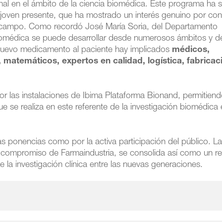
onal en el ámbito de la ciencia biomédica. Este programa ha 
 joven presente, que ha mostrado un interés genuino por co
 campo. Como recordó José María Soria, del Departamento
 biomédica se puede desarrollar desde numerosos ámbitos y 
n nuevo medicamento al paciente hay implicados
médicos,
matemáticos, expertos en calidad, logística, fabricac
por las instalaciones de Ibima Plataforma Bionand, permitiend
ue se realiza en este referente de la investigación biomédica
las ponencias como por la activa participación del público. L
y compromiso de Farmaindustria, se consolida así como un re
de la investigación clínica entre las nuevas generaciones.