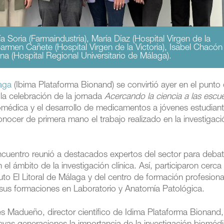
Soria (Farmaindustria), María Díaz (Hospital Virgen de la
 Carmen Cañete (Hospital Virgen de la Victoria), Isabel Chacón
ena (Hospital Regional Universitario de Málaga).
laga
(Ibima Plataforma Bionand) se convirtió ayer en el punto
la celebración de la jornada
Acercando la ciencia a las escu
iomédica y el desarrollo de medicamentos a jóvenes estudian
conocer de primera mano el trabajo realizado en la investigaci
ncuentro reunió a destacados expertos del sector para debat
el ámbito de la investigación clínica. Así, participaron cerc
tuto El Litoral de Málaga y del centro de formación profesiona
 sus formaciones en Laboratorio y Anatomía Patológica.
es Madueño, director científico de Idima Plataforma Bionand,