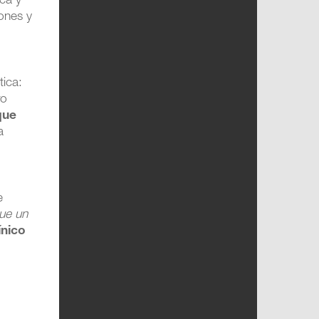
ca y
iones y
tica:
ro
 que
a
e
que un
ínico