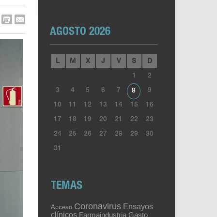
AGOSTO 2026
L
M
X
J
V
S
D
1
2
3
4
5
6
7
9
8
10
11
12
13
14
15
16
17
18
19
20
21
22
23
24
25
26
27
28
29
30
31
TEMAS
Coronavirus
Ensayos
Acceso
clínicos
Gasto
Farmaindustria