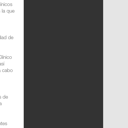
ínicos
n la que
dad de
línico
sí
a cabo
s de
a
ntes