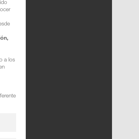
sido
nocer
desde
ión,
o a los
 en
a
ferente