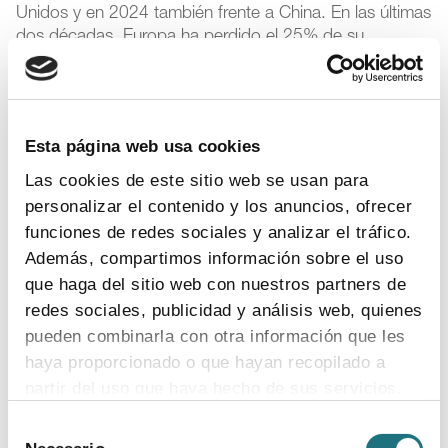
Unidos y en 2024 también frente a China. En las últimas
dos décadas, Europa ha perdido el 25% de su
inversión en I+D. Esto se suma a las fuertes presiones
del Gobierno de EEUU para atraer inversiones en el
sector, que ponen en riesgo la actividad de las
compañías en Europa.
Esta página web usa cookies
En un contexto de incertidumbre global, la industria
Las cookies de este sitio web se usan para
farmacéutica emerge como un sector estratégico para
personalizar el contenido y los anuncios, ofrecer
reforzar la autonomía sanitaria y productiva de Europa.
funciones de redes sociales y analizar el tráfico.
Sin embargo, es fundamental contar con
Además, compartimos información sobre el uso
Administraciones que den señales decididas de apuesta
que haga del sitio web con nuestros partners de
por la innovación y promuevan medidas que fortalezcan
redes sociales, publicidad y análisis web, quienes
el ecosistema de innovación en el país y en la región.
pueden combinarla con otra información que les
Siete medidas para potenciar la innovación
haya proporcionado o que hayan recopilado a
biofarmacéutica en España
partir del uso que haya hecho de sus servicios.
Selección
En este contexto, Farmaindustria ha planteado y
Para más información puede acceder a nuestra