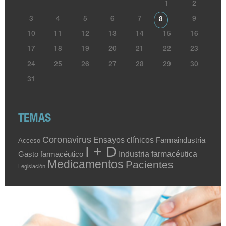
1
2
3
4
5
6
7
9
8
10
11
12
13
14
15
16
17
18
19
20
21
22
23
24
25
26
27
28
29
30
31
TEMAS
Coronavirus
Ensayos clínicos
Farmaindustria
Acceso
I + D
Industria farmacéutica
Gasto farmacéutico
Medicamentos
Pacientes
Legislación