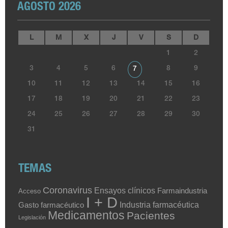
AGOSTO 2026
L
M
X
J
V
S
D
1
2
3
4
5
6
8
9
7
10
11
12
13
14
15
16
17
18
19
20
21
22
23
24
25
26
27
28
29
30
31
TEMAS
Coronavirus
Ensayos clínicos
Farmaindustria
Acceso
I + D
Industria farmacéutica
Gasto farmacéutico
Medicamentos
Pacientes
Legislación