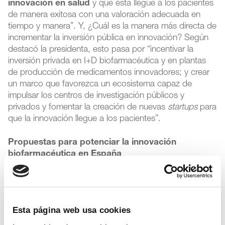
innovación en salud
y que ésta llegue a los pacientes
de manera exitosa con una valoración adecuada en
tiempo y manera”. Y, ¿Cuál es la manera más directa de
incrementar la inversión pública en innovación? Según
destacó la presidenta, esto pasa por “incentivar la
inversión privada en I+D biofarmacéutica y en plantas
de producción de medicamentos innovadores; y crear
un marco que favorezca un ecosistema capaz de
impulsar los centros de investigación públicos y
privados y fomentar la creación de nuevas
startups
para
que la innovación llegue a los pacientes”.
Propuestas para potenciar la innovación
biofarmacéutica en España
En concreto, Farmaindustria ha planteado
recientemente una serie de propuestas para que
España logre convertirse en un centro global de
Esta página web usa cookies
producción e innovación biofarmacéutica. Entre las
medidas -recogidas en el documento
Del potencial a