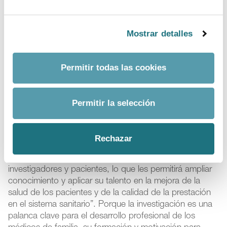
presidenta de Farmaindustria. Por tanto, estos avances
deben ir acompañados de una inversión pública que
permita dotar a los centros de salud de infraestructuras
Mostrar detalles
y recursos para afrontar el desarrollo de ensayos
clínicos y atraer más inversión de las compañías
farmacéuticas.
Permitir todas las cookies
Además de todo lo anterior, como ha incidido Martín
Uranga, llevar ensayos clínicos a los centros de salud
Permitir la selección
en este momento es un
estímulo para los
profesionales sanitarios de AP,
“para los que se
está desarrollando una formación específica, en
Rechazar
colaboración con sociedades científicas, Aemps,
comités éticos, industria farmacéutica, enfermería,
investigadores y pacientes, lo que les permitirá ampliar
conocimiento y aplicar su talento en la mejora de la
salud de los pacientes y de la calidad de la prestación
en el sistema sanitario”. Porque la investigación es una
palanca clave para el desarrollo profesional de los