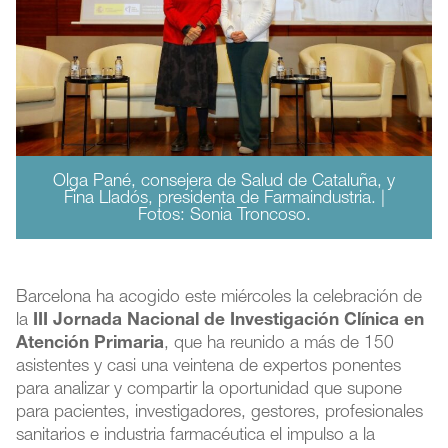
Olga Pané, consejera de Salud de Cataluña, y
Fina Lladós, presidenta de Farmaindustria. |
Fotos: Sonia Troncoso.
Barcelona ha acogido este miércoles la celebración de
la
III Jornada Nacional de Investigación Clínica en
Atención Primaria
, que ha reunido a más de 150
asistentes y casi una veintena de expertos ponentes
para analizar y compartir la oportunidad que supone
para pacientes, investigadores, gestores, profesionales
sanitarios e industria farmacéutica el impulso a la