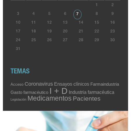
1
2
3
4
5
6
8
9
7
10
11
12
13
14
15
16
17
18
19
20
21
22
23
24
25
26
27
28
29
30
31
TEMAS
Coronavirus
Ensayos clínicos
Farmaindustria
Acceso
I + D
Industria farmacéutica
Gasto farmacéutico
Medicamentos
Pacientes
Legislación