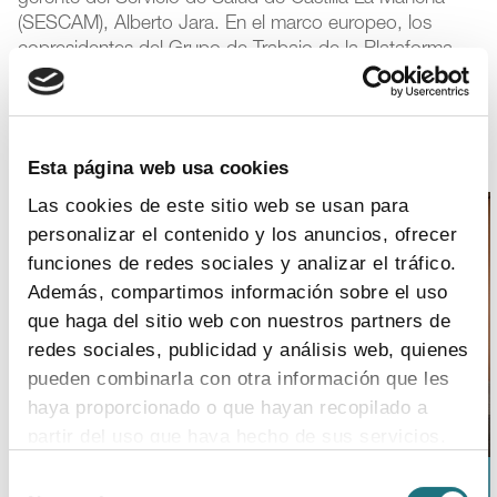
(SESCAM), Alberto Jara. En el marco europeo, los
copresidentes del Grupo de Trabajo de la Plataforma
Oncológica EFPIA sobre Oncología de Precisión, Olivia
McDermid y Matthijs van Meerveld, quienes han
explicado casos de éxito en el plano europeo y
participado en la presentación del documento.
Esta página web usa cookies
Las cookies de este sitio web se usan para
personalizar el contenido y los anuncios, ofrecer
funciones de redes sociales y analizar el tráfico.
Además, compartimos información sobre el uso
que haga del sitio web con nuestros partners de
redes sociales, publicidad y análisis web, quienes
pueden combinarla con otra información que les
haya proporcionado o que hayan recopilado a
partir del uso que haya hecho de sus servicios.
Selección
Una imagen del coloquio durante la sesión 3*
Para más información puede acceder a nuestra