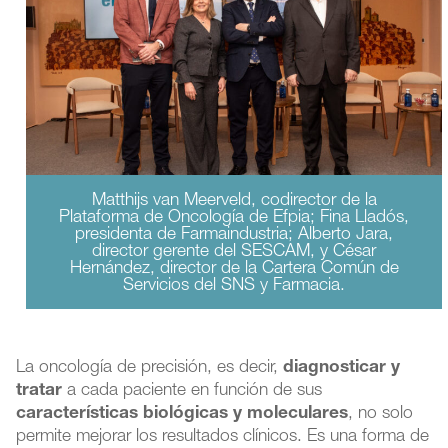
Matthijs van Meerveld, codirector de la
Plataforma de Oncología de Efpia; Fina Lladós,
presidenta de Farmaindustria; Alberto Jara,
director gerente del SESCAM, y César
Hernández, director de la Cartera Común de
Servicios del SNS y Farmacia.
La oncología de precisión, es decir,
diagnosticar y
tratar
a cada paciente en función de sus
características biológicas y moleculares
, no solo
permite mejorar los resultados clínicos. Es una forma de