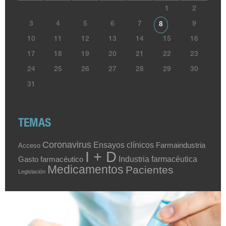
1
2
3
4
5
6
7
9
8
10
11
12
13
14
15
16
17
18
19
20
21
22
23
24
25
26
27
28
29
30
31
TEMAS
Coronavirus
Ensayos clínicos
Farmaindustria
Acceso
I + D
Industria farmacéutica
Gasto farmacéutico
Medicamentos
Pacientes
Legislación