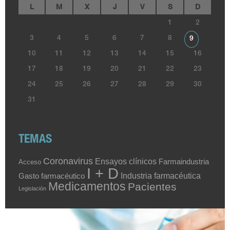
L
M
X
J
V
S
D
1
2
3
4
5
6
7
8
9
10
11
12
13
14
15
16
17
18
19
20
21
22
23
24
25
26
27
28
29
30
31
TEMAS
Coronavirus
Ensayos clínicos
Farmaindustria
Acceso
I + D
Industria farmacéutica
Gasto farmacéutico
Medicamentos
Pacientes
Legislación