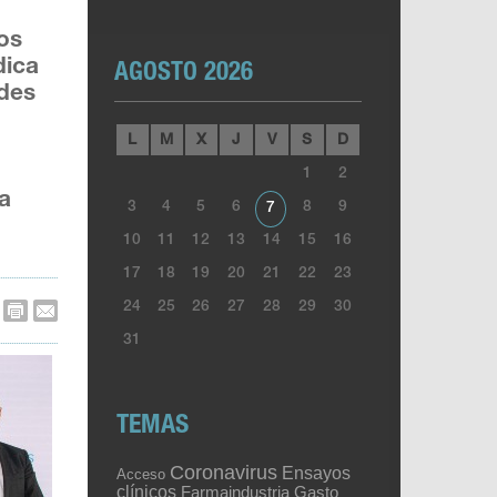
los
dica
AGOSTO 2026
ades
L
M
X
J
V
S
D
1
2
la
3
4
5
6
8
9
7
10
11
12
13
14
15
16
17
18
19
20
21
22
23
24
25
26
27
28
29
30
31
TEMAS
Coronavirus
Ensayos
Acceso
clínicos
Gasto
Farmaindustria