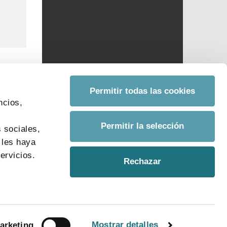
Permitir todas las cookies
ncios,
s
Permitir la selección
 sociales,
 les haya
ervicios.
Rechazar
Mostrar detalles
arketing