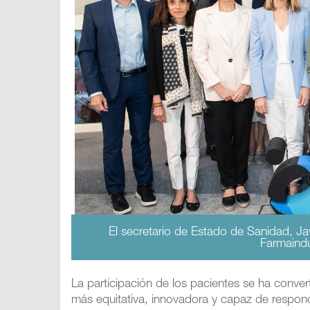
El secretario de Estado de Sanidad, Jav
Farmaindu
La participación de los pacientes se ha conve
más equitativa, innovadora y capaz de respond