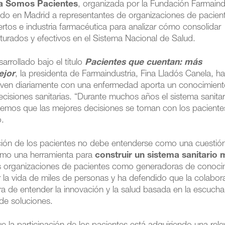
da Somos Pacientes
, organizada por la Fundación Farmaind
ido en Madrid a representantes de organizaciones de pacien
pertos e industria farmacéutica para analizar cómo consolidar
urados y efectivos en el Sistema Nacional de Salud.
arrollado bajo el título
Pacientes que cuentan: más
ejor
, la presidenta de Farmaindustria, Fina Lladós Canela, h
viven diariamente con una enfermedad aporta un conocimien
decisiones sanitarias. “Durante muchos años el sistema sanitar
emos que las mejores decisiones se toman con los pacientes
o.
ción de los pacientes no debe entenderse como una cuestió
como una herramienta para
construir un sistema sanitario 
 las organizaciones de pacientes como generadoras de conoci
 la vida de miles de personas y ha defendido que la colabor
 de entender la innovación y la salud basada en la escucha,
 de soluciones.