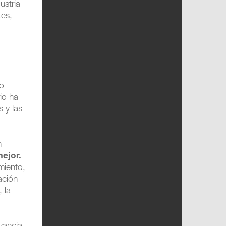
ustria
tes,
a
to
io ha
 y las
n
mejor.
miento,
ación
 la