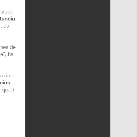
estado
tancia
duda,
ones de
e”, ha
es de
cios
, quien
,