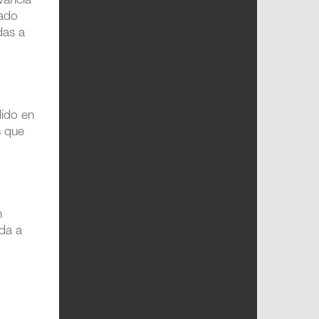
vancia
ado
das a
dido en
s que
n
ada a