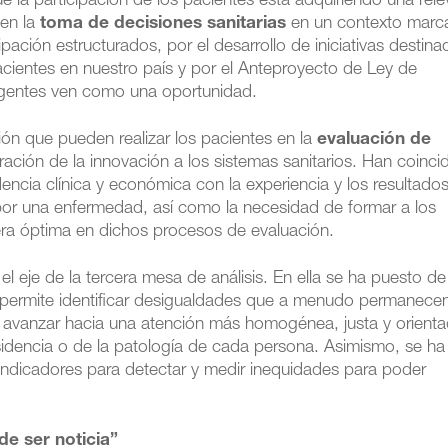
 la participación de los pacientes está adquiriendo una rele
en la
toma de decisiones sanitarias
en un contexto marc
ación estructurados, por el desarrollo de iniciativas destina
acientes en nuestro país y por el Anteproyecto de Ley de
agentes ven como una oportunidad.
ón que pueden realizar los pacientes en la
evaluación de
ración de la innovación a los sistemas sanitarios. Han coinci
encia clínica y económica con la experiencia y los resultado
por una enfermedad, así como la necesidad de formar a los
ra óptima en dichos procesos de evaluación.
el eje de la tercera mesa de análisis. En ella se ha puesto de
s permite identificar desigualdades que a menudo permanece
a avanzar hacia una atención más homogénea, justa y orient
sidencia o de la patología de cada persona. Asimismo, se ha
 indicadores para detectar y medir inequidades para poder
de ser noticia”