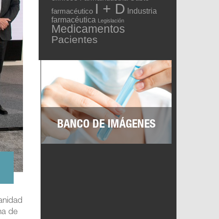
I + D
Industria
farmacéutico
farmacéutica
Legislación
Medicamentos
Pacientes
BANCO DE IMÁGENES
sanidad
na de