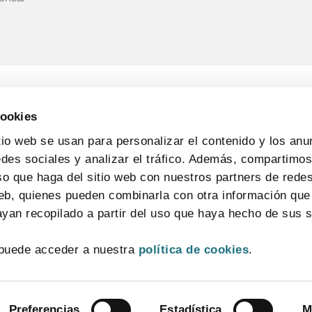
cookies
tio web se usan para personalizar el contenido y los anu
edes sociales y analizar el tráfico. Además, compartimo
so que haga del sitio web con nuestros partners de redes
web, quienes pueden combinarla con otra información que
yan recopilado a partir del uso que haya hecho de sus s
CONTACTO
MAPA WEB
AVISO LEGAL
POLÍTICA DE PRIVACIDAD
puede acceder a nuestra
política de cookies
.
POLÍTICA DE COOKIES
SISTEMA INTERNO DE INFORMACIÓN
© 2026 FarmaIndustria Todos los derechos reservados
Preferencias
Estadística
M