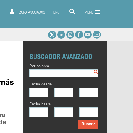
ZONA ASOCIADOS
ENG
MENÚ
BUSCADOR AVANZADO
Por palabra
 más
Fecha desde
Fecha hasta
ra
 de
Buscar