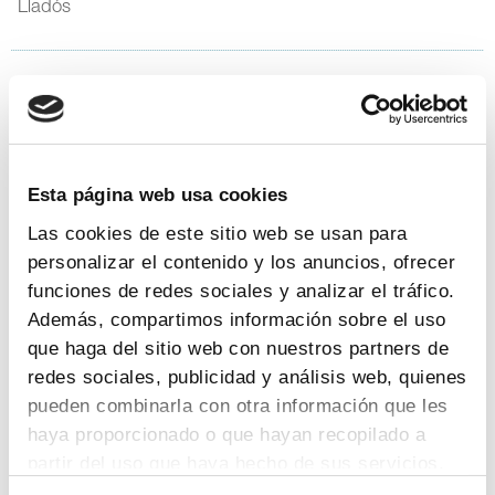
Lladós
18
|
9
|
2025
Farmaindustria se adhiere al programa
Incorpora de la Fundación ”la Caixa” para
Esta página web usa cookies
impulsar la inclusión sociolaboral en el
Las cookies de este sitio web se usan para
sector farmacéutico
personalizar el contenido y los anuncios, ofrecer
Ambas entidades firman un convenio de colaboración
funciones de redes sociales y analizar el tráfico.
para promover la integración sociolaboral en el sector
Además, compartimos información sobre el uso
farmacéutico
que haga del sitio web con nuestros partners de
redes sociales, publicidad y análisis web, quienes
El objetivo de esta alianza es ayudar a que las personas
pueden combinarla con otra información que les
en situación de vulnerabilidad puedan acceder a un
haya proporcionado o que hayan recopilado a
empleo acorde con sus aptitudes y motivaciones
partir del uso que haya hecho de sus servicios.