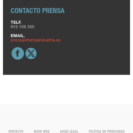
CONTACTO PRENSA
TELF.
915 159 350
EMAIL.
prensa@farmaindustria.es
CONTACTO
MAPA WEB
AVISO LEGAL
POLÍTICA DE PRIVACIDAD