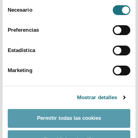
Selección
Para más información puede acceder a nuestra
Necesario
de
política de cookies
.
consentimiento
Preferencias
TEMAS
Estadística
Coronavirus
Ensayos clínicos
Farmaindustria
Acceso
I + D
Industria farmacéutica
Gasto farmacéutico
Marketing
Medicamentos
Pacientes
Legislación
Mostrar detalles
DOCUMENTOS
Madrid, capital of the spanish pharmaceutical
Permitir todas las cookies
industry
ver más