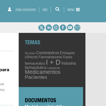
ZONA ASOCIADOS
ENG
MENÚ
TEMAS
Coronavirus
Ensayos
Acceso
clínicos
Gasto
Farmaindustria
I + D
Industria
farmacéutico
farmacéutica
Legislación
 para
Medicamentos
Pacientes
que
omo
DOCUMENTOS