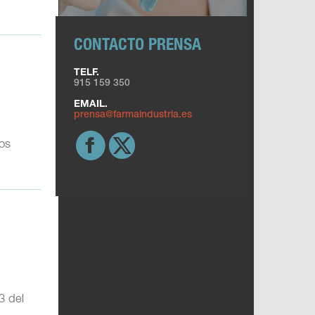
CONTACTO PRENSA
TELF.
915 159 350
EMAIL.
prensa@farmaindustria.es
ios
3 del