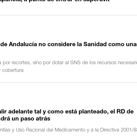
pañola, a punto de entrar en superávit
 de Andalucía no considere la Sanidad como una
a por recortes, sino por dotar al SNS de los recursos necesar
y cobertura
lir adelante tal y como está planteado, el RD de
drá un paso atrás
antías y Uso Racional del Medicamento y a la Directiva 2001/8