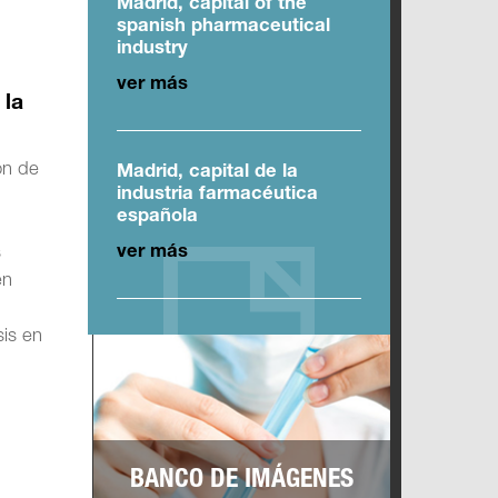
Madrid, capital of the
spanish pharmaceutical
industry
ver más
 la
ón de
Madrid, capital de la
industria farmacéutica
española
ver más
s
en
is en
BANCO DE IMÁGENES