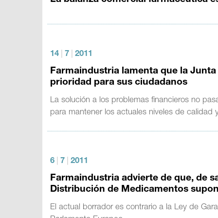
La balanza comercial farmacéutica es
14
|
7
|
2011
Farmaindustria lamenta que la Junta
prioridad para sus ciudadanos
La solución a los problemas financieros no pas
para mantener los actuales niveles de calidad 
6
|
7
|
2011
Farmaindustria advierte de que, de sa
Distribución de Medicamentos supon
El actual borrador es contrario a la Ley de Gar