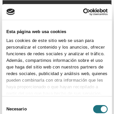
TEMAS
Coronavirus
Ensayos clínicos
Farmaindustria
Acceso
I + D
Industria farmacéutica
Gasto farmacéutico
Esta página web usa cookies
Medicamentos
Pacientes
Legislación
Las cookies de este sitio web se usan para
personalizar el contenido y los anuncios, ofrecer
funciones de redes sociales y analizar el tráfico.
DOCUMENTOS
Además, compartimos información sobre el uso
Madrid, capital of the spanish pharmaceutical
que haga del sitio web con nuestros partners de
industry
redes sociales, publicidad y análisis web, quienes
ver más
pueden combinarla con otra información que les
haya proporcionado o que hayan recopilado a
partir del uso que haya hecho de sus servicios.
Madrid, capital de la industria farmacéutica
Selección
española
Para más información puede acceder a nuestra
Necesario
de
política de cookies
.
ver más