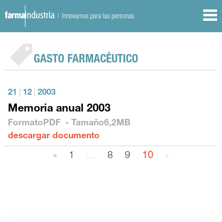
| Innovamos para las personas
GASTO FARMACÉUTICO
21
|
12
|
2003
Memoria anual 2003
Formato
PDF
- Tamaño
6,2MB
descargar documento
«
1
…
8
9
10
»