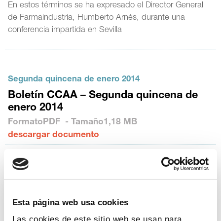
En estos términos se ha expresado el Director General
de Farmaindustria, Humberto Arnés, durante una
conferencia impartida en Sevilla
Segunda quincena de enero 2014
Boletín CCAA – Segunda quincena de
enero 2014
Formato
PDF
- Tamaño
1,18 MB
descargar documento
Primera quincena de enero 2014
Boletín CCAA – Primera quincena de
enero 2014
Esta página web usa cookies
Formato
PDF
- Tamaño
1,25 MB
Las cookies de este sitio web se usan para