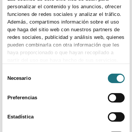
descargar documento
personalizar el contenido y los anuncios, ofrecer
funciones de redes sociales y analizar el tráfico.
Además, compartimos información sobre el uso
que haga del sitio web con nuestros partners de
redes sociales, publicidad y análisis web, quienes
pueden combinarla con otra información que les
TEMAS
haya proporcionado o que hayan recopilado a
partir del uso que haya hecho de sus servicios.
Coronavirus
Ensayos clínicos
Farmaindustria
Acceso
I + D
Industria farmacéutica
Gasto farmacéutico
Selección
Medicamentos
Pacientes
Para más información puede acceder a nuestra
Legislación
Necesario
de
política de cookies
.
consentimiento
Preferencias
DOCUMENTOS
Madrid, capital of the spanish pharmaceutical
Estadística
industry
ver más