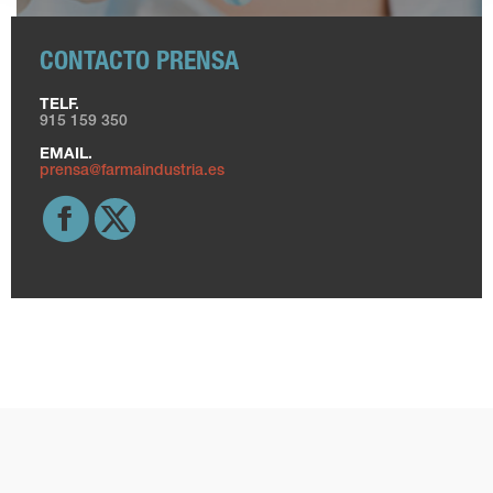
CONTACTO PRENSA
TELF.
915 159 350
EMAIL.
prensa@farmaindustria.es