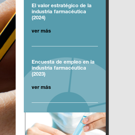
El valor estratégico de la
industria farmacéutica
(2024)
ver más
Encuesta de empleo en la
industria farmacéutica
(2023)
ver más