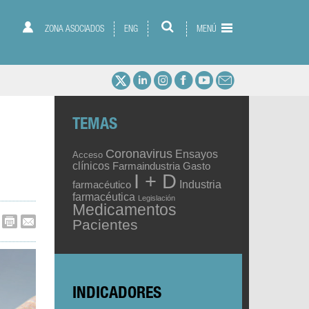
ZONA ASOCIADOS
ENG
MENÚ
TEMAS
Coronavirus
Ensayos
Acceso
clínicos
Gasto
Farmaindustria
I + D
Industria
farmacéutico
farmacéutica
Legislación
Medicamentos
Pacientes
INDICADORES