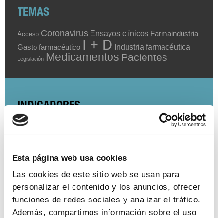
TEMAS
Coronavirus
Ensayos clínicos
Farmaindustria
Acceso
I + D
Industria farmacéutica
Gasto farmacéutico
Medicamentos
Pacientes
Legislación
INDICADORES
El valor estratégico de la industria
farmacéutica (2024)
Esta página web usa cookies
ver más
Las cookies de este sitio web se usan para
personalizar el contenido y los anuncios, ofrecer
funciones de redes sociales y analizar el tráfico.
Encuesta de empleo en la industria
Además, compartimos información sobre el uso
farmacéutica (2023)