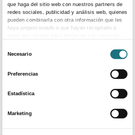
que haga del sitio web con nuestros partners de
redes sociales, publicidad y análisis web, quienes
ver más
pueden combinarla con otra información que les
haya proporcionado o que hayan recopilado a
partir del uso que haya hecho de sus servicios.
Selección
Para más información puede acceder a nuestra
Necesario
de
política de cookies
.
consentimiento
Preferencias
Estadística
BANCO DE IMÁGENES
Marketing
CONTACTO PRENSA