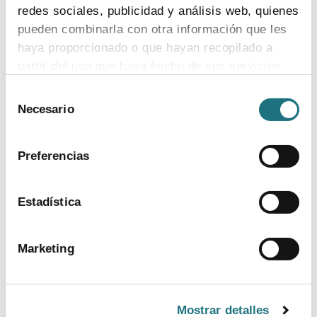
redes sociales, publicidad y análisis web, quienes
pueden combinarla con otra información que les
haya proporcionado o que hayan recopilado a
partir del uso que haya hecho de sus servicios.
Selección
Para más información puede acceder a nuestra
Necesario
de
política de cookies
.
consentimiento
Preferencias
Estadística
BANCO DE IMÁGENES
Marketing
CONTACTO PRENSA
TELF.
Mostrar detalles
915 159 350