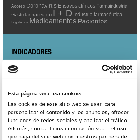
Coronavirus
Ensayos clínicos
Farmaindustria
Acceso
I + D
Industria farmacéutica
Gasto farmacéutico
Medicamentos
Pacientes
Legislación
INDICADORES
El valor estratégico de la industria
farmacéutica (2024)
ver más
Esta página web usa cookies
Las cookies de este sitio web se usan para
personalizar el contenido y los anuncios, ofrecer
Encuesta de empleo en la industria
funciones de redes sociales y analizar el tráfico.
farmacéutica (2023)
Además, compartimos información sobre el uso
que haga del sitio web con nuestros partners de
ver más