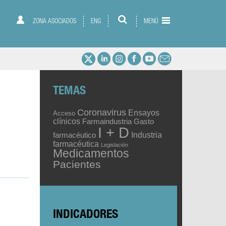
ZONA ASOCIADOS
ENG
MENÚ
TEMAS
Coronavirus
Ensayos
Acceso
clínicos
Gasto
Farmaindustria
I + D
Industria
farmacéutico
farmacéutica
Legislación
Medicamentos
Pacientes
INDICADORES