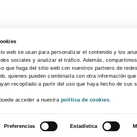
cookies
tio web se usan para personalizar el contenido y los anu
edes sociales y analizar el tráfico. Además, compartimo
so que haga del sitio web con nuestros partners de redes
web, quienes pueden combinarla con otra información que
yan recopilado a partir del uso que haya hecho de sus s
CONTACTO
MAPA WEB
AVISO LEGAL
POLÍTICA DE PRIVACIDAD
puede acceder a nuestra
política de cookies
.
POLÍTICA DE COOKIES
SISTEMA INTERNO DE INFORMACIÓN
© 2026 FarmaIndustria Todos los derechos reservados
Preferencias
Estadística
M