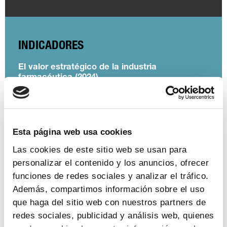
INDICADORES
El valor estratégico de la industria
farmacéutica (2024)
ver más
Esta página web usa cookies
Las cookies de este sitio web se usan para
Encuesta de empleo en la industria
personalizar el contenido y los anuncios, ofrecer
farmacéutica (2023)
funciones de redes sociales y analizar el tráfico.
ver más
Además, compartimos información sobre el uso
que haga del sitio web con nuestros partners de
redes sociales, publicidad y análisis web, quienes