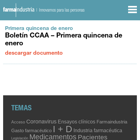
| Innovamos para las personas
Primera quincena de enero
Boletín CCAA – Primera quincena de
enero
descargar documento
TEMAS
Coronavirus
Ensayos clínicos
Farmaindustria
Acceso
I + D
Industria farmacéutica
Gasto farmacéutico
Medicamentos
Pacientes
Legislación