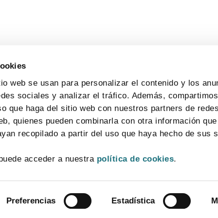
cookies
tio web se usan para personalizar el contenido y los anu
edes sociales y analizar el tráfico. Además, compartimo
so que haga del sitio web con nuestros partners de redes
web, quienes pueden combinarla con otra información que
yan recopilado a partir del uso que haya hecho de sus s
CONTACTO
MAPA WEB
AVISO LEGAL
POLÍTICA DE PRIVACIDAD
puede acceder a nuestra
política de cookies
.
POLÍTICA DE COOKIES
SISTEMA INTERNO DE INFORMACIÓN
© 2026 FarmaIndustria Todos los derechos reservados
Preferencias
Estadística
M