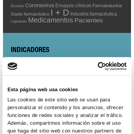
Coronavirus
Ensayos clínicos
Farmaindustria
Acceso
I + D
Industria farmacéutica
Gasto farmacéutico
Medicamentos
Pacientes
Legislación
INDICADORES
El valor estratégico de la industria
farmacéutica (2024)
ver más
Esta página web usa cookies
Las cookies de este sitio web se usan para
personalizar el contenido y los anuncios, ofrecer
Encuesta de empleo en la industria
funciones de redes sociales y analizar el tráfico.
farmacéutica (2023)
Además, compartimos información sobre el uso
que haga del sitio web con nuestros partners de
ver más