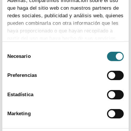
Además, compartimos información sobre el uso
Encuesta de empleo en la industria
farmacéutica (2023)
que haga del sitio web con nuestros partners de
redes sociales, publicidad y análisis web, quienes
ver más
pueden combinarla con otra información que les
haya proporcionado o que hayan recopilado a
partir del uso que haya hecho de sus servicios.
Selección
Para más información puede acceder a nuestra
Necesario
de
política de cookies
.
consentimiento
Preferencias
Estadística
BANCO DE IMÁGENES
Marketing