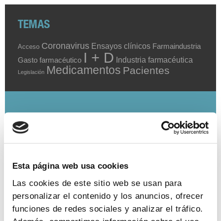
TEMAS
Coronavirus
Ensayos clínicos
Farmaindustria
Acceso
I + D
Industria farmacéutica
Gasto farmacéutico
Medicamentos
Pacientes
Legislación
INDICADORES
El valor estratégico de la industria
farmacéutica (2024)
Esta página web usa cookies
ver más
Las cookies de este sitio web se usan para
personalizar el contenido y los anuncios, ofrecer
funciones de redes sociales y analizar el tráfico.