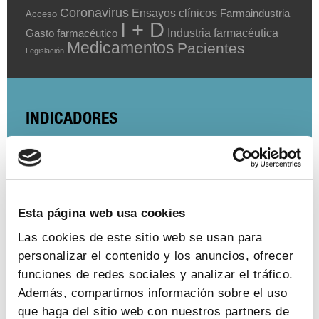
Coronavirus
Ensayos clínicos
Farmaindustria
Acceso
I + D
Industria farmacéutica
Gasto farmacéutico
Medicamentos
Pacientes
Legislación
INDICADORES
El valor estratégico de la industria
farmacéutica (2024)
ver más
Esta página web usa cookies
Las cookies de este sitio web se usan para
personalizar el contenido y los anuncios, ofrecer
Encuesta de empleo en la industria
funciones de redes sociales y analizar el tráfico.
farmacéutica (2023)
Además, compartimos información sobre el uso
que haga del sitio web con nuestros partners de
ver más