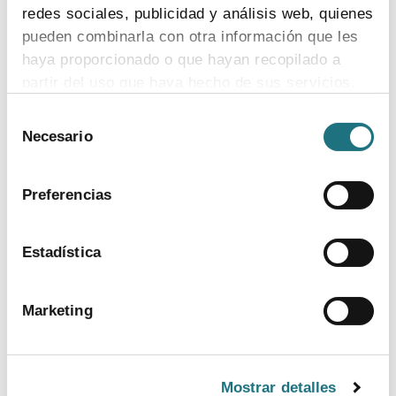
redes sociales, publicidad y análisis web, quienes
pueden combinarla con otra información que les
haya proporcionado o que hayan recopilado a
partir del uso que haya hecho de sus servicios.
Selección
Para más información puede acceder a nuestra
Necesario
de
política de cookies
.
consentimiento
Preferencias
Estadística
BANCO DE IMÁGENES
Marketing
CONTACTO PRENSA
TELF.
Mostrar detalles
915 159 350