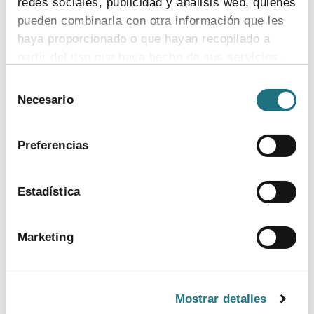
redes sociales, publicidad y análisis web, quienes
pueden combinarla con otra información que les
haya proporcionado o que hayan recopilado a
partir del uso que haya hecho de sus servicios.
Selección
Para más información puede acceder a nuestra
Necesario
de
política de cookies
.
consentimiento
Preferencias
Estadística
BANCO DE IMÁGENES
Marketing
CONTACTO PRENSA
TELF.
915 159 350
Mostrar detalles
EMAIL.