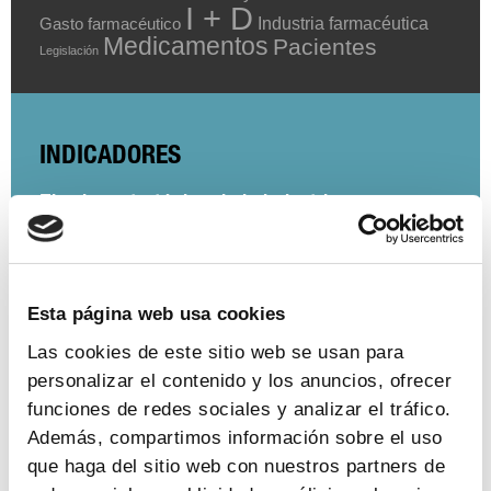
I + D
Industria farmacéutica
Gasto farmacéutico
Medicamentos
Pacientes
Legislación
INDICADORES
El valor estratégico de la industria
farmacéutica (2024)
ver más
Esta página web usa cookies
Las cookies de este sitio web se usan para
personalizar el contenido y los anuncios, ofrecer
Encuesta de empleo en la industria
funciones de redes sociales y analizar el tráfico.
farmacéutica (2023)
Además, compartimos información sobre el uso
ver más
que haga del sitio web con nuestros partners de