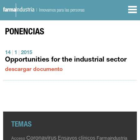
| Innovamos para las personas
PONENCIAS
14
|
1
|
2015
Opportunities for the industrial sector
descargar documento
TEMAS
Coronavirus
Ensayos clínicos
Farmaindustria
Acceso