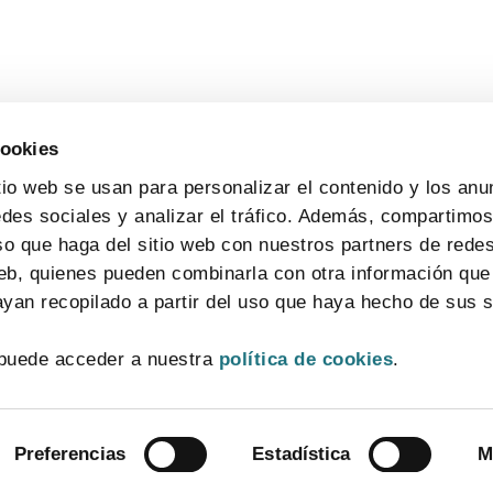
cookies
tio web se usan para personalizar el contenido y los anu
edes sociales y analizar el tráfico. Además, compartimo
so que haga del sitio web con nuestros partners de redes
web, quienes pueden combinarla con otra información que
yan recopilado a partir del uso que haya hecho de sus s
CONTACTO
MAPA WEB
AVISO LEGAL
POLÍTICA DE PRIVACIDAD
puede acceder a nuestra
política de cookies
.
POLÍTICA DE COOKIES
SISTEMA INTERNO DE INFORMACIÓN
© 2026 FarmaIndustria Todos los derechos reservados
Preferencias
Estadística
M