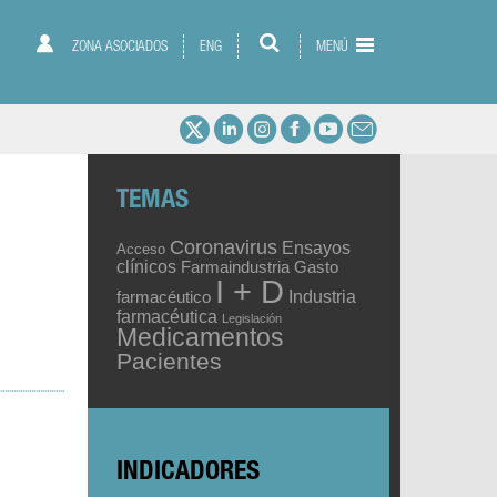
ZONA ASOCIADOS
ENG
MENÚ
TEMAS
Coronavirus
Ensayos
Acceso
clínicos
Gasto
Farmaindustria
I + D
Industria
farmacéutico
farmacéutica
Legislación
Medicamentos
Pacientes
INDICADORES